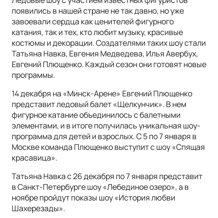
Ледовые шоу с участием известных фигуристов
появились в нашей стране не так давно, но уже
завоевали сердца как ценителей фигурного
катания, так и тех, кто любит музыку, красивые
костюмы и декорации. Создателями таких шоу стали
Татьяна Навка, Евгения Медведева, Илья Авербух,
Евгений Плющенко. Каждый сезон они готовят новые
программы.
14 декабря на «Минск-Арене» Евгений Плющенко
представит ледовый балет «Щелкунчик». В нем
фигурное катание объединилось с балетными
элементами, и в итоге получилась уникальная шоу-
программа для детей и взрослых. С 5 по 7 января в
Москве команда Плющенко выступит с шоу «Спящая
красавица».
Татьяна Навка с 26 декабря по 7 января представит
в Санкт-Петербурге шоу «Лебединое озеро», а в
ноябре пройдут показы шоу «История любви
Шахерезады».