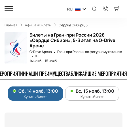
RU
Главная
Афиша и Билеты
Сердце Сибири, 5...
Билеты на Гран-при России 2026
«Сердце Сибири», 5-й этап на G-Drive
Арене
G-Drive Арена
Гран-при России по фигурному катанию
0+
14 нояб.
-
15 нояб.
МЕРОПРИЯТИИ
НАШИ ПРЕИМУЩЕСТВА
БЛИЖАЙШИЕ МЕРОПРИЯТИЯ