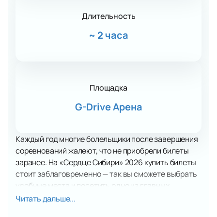
Длительность
~
2 часа
Площадка
G-Drive Арена
Каждый год многие болельщики после завершения
соревнований жалеют, что не приобрели билеты
заранее. На «Сердце Сибири» 2026 купить билеты
стоит заблаговременно — так вы сможете выбрать
удобные места и посетить одно из главных
спортивных событий омской осени.
Читать дальше...
На «Сердце Сибири» выступают сильнейшие