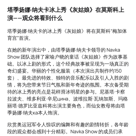
塔季扬娜·纳夫卡冰上秀《灰姑娘》在莫斯科上
演——观众将看到什么
塔季扬娜·纳夫卡的冰上秀《灰姑娘》将在莫斯科“梅加体
育宫”首演。
在她的新年演出中，由塔季扬娜·纳夫卡领导的 Navka
Show 团队选择了家喻户晓的童话《灰姑娘》作为故事基
础。以冰上剧的形式，这个经典故事被呈现为一场真正的
奇幻盛宴。华丽的个性化服装（本次演出共制作约150
套）、最先进的特效、独特的音乐配乐以及引人入胜的剧
情，将为您带来节日气氛和新年奇迹的氛围。本次备受期
待的冰上秀的亮点是花样滑冰明星的参与。尼基塔·卡察
拉波夫、维多利亚·辛尼цина、波维拉斯·瓦纳加斯、玛格
丽塔·德罗比亚兹科将出演主要角色，而仙女教母将由塔
季扬娜·纳夫ка本人饰演。
欣赏奥运冠军令人惊叹的编舞和有趣的剧情转折，各年龄
段的观众都会感到十分精彩。Navka Show 的成员们承