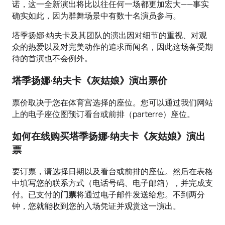
诺，这一全新演出将比以往任何一场都更加宏大——事实
确实如此，因为群舞场景中有数十名演员参与。
塔季扬娜·纳夫卡及其团队的演出因对细节的重视、对观
众的热爱以及对完美动作的追求而闻名，因此这场备受期
待的首演也不会例外。
塔季扬娜·纳夫卡《灰姑娘》演出票价
票价取决于您在体育宫选择的座位。您可以通过我们网站
上的电子座位图预订看台或前排（parterre）座位。
如何在线购买塔季扬娜·纳夫卡《灰姑娘》演出
票
要订票，请选择日期以及看台或前排的座位。然后在表格
中填写您的联系方式（电话号码、电子邮箱），并完成支
付。已支付的
门票
将通过电子邮件发送给您。不到两分
钟，您就能收到您的入场凭证并观赏这一演出。