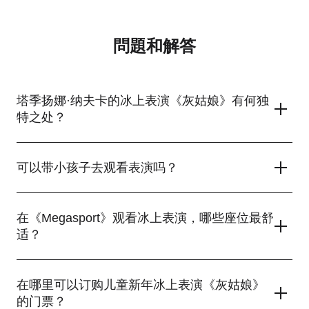
問題和解答
塔季扬娜·纳夫卡的冰上表演《灰姑娘》有何独
特之处？
塔季扬娜·纳夫卡的冰上表演《灰姑娘》独特之处在于，它将经典
童话的魔力与现代特效、惊险的花样滑冰表演以及现场音乐相结
可以带小孩子去观看表演吗？
合。华丽的服装、鲜艳的舞台布景以及明星阵容营造出真正的冰
上奇迹氛围。
是的，可以带小孩子去观看塔季扬娜·纳夫卡的冰上表演«灰姑
娘»。该表演建议3岁及以上的观众观看。华丽的服装、音乐以及
在《Megasport》观看冰上表演，哪些座位最舒
冰上的魔幻氛围，使表演即使对最小的观众也同样生动有趣。
适？
在《梅加体育馆》观看冰上表演，最舒适的座位是在下层看台的
中央区域，靠近场馆中间。从这里可以清楚地看到整个冰面、演
在哪里可以订购儿童新年冰上表演《灰姑娘》
员的面部表情以及特效。上层看台的前排座位也很好——可以完整
的门票？