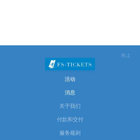
地俯瞰整个舞台全景。
您可以在我们的网站上预订儿童新年冰上表演《《灰姑娘》》的
门票。在这里，您可以方便地选择日期、时间以及
《《Megasport》》场馆的最佳座位。支付在线完成，门票会立
即发送到您的电子邮箱——您只需前往现场，尽情享受冰上的童话
盛宴！
向上
活动
消息
关于我们
付款和交付
服务规则