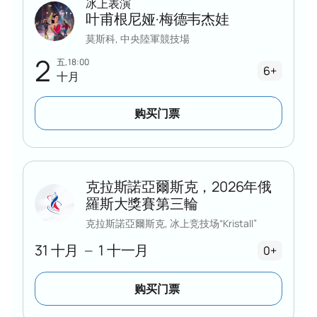
冰上表演
叶甫根尼娅·梅德韦杰娃
莫斯科, 中央陸軍競技場
2
五, 18:00
6+
十月
购买门票
克拉斯諾亞爾斯克，2026年俄
羅斯大獎賽第三輪
克拉斯諾亞爾斯克, 冰上竞技场“Kristall”
31 十月
1 十一月
—
0+
购买门票