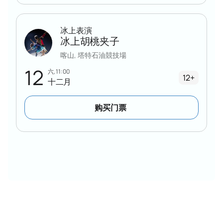
冰上表演
冰上胡桃夹子
喀山, 塔特石油競技場
12
六, 11:00
12+
十二月
购买门票