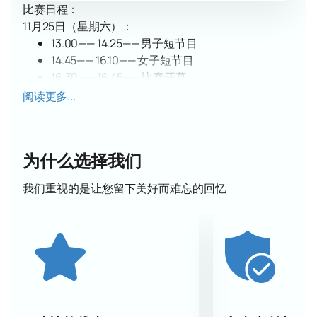
比赛日程：
11月25日（星期六）：
13.00—— 14.25—— 男子短节目
14.45—— 16.10—— 女子短节目
16.30—— 16.45—— 比赛开幕
17:00 – 18:00—— 双人、短节目
阅读更多...
18.15—— 19.25—— 冰舞、节奏舞
11月26日（星期日）：
13.00—— 14.45—— 男子自由节目
为什么选择我们
15.00—— 16.45—— 女子自由项目
17:00 – 18.15—— 双人，免费节目
我们重视的是让您留下美好而难忘的回忆
18.30—— 20:00—— 冰舞、节奏舞
20.15—— 20.45—— 颁奖典礼
比赛日期和时间可能会发生变化。
观众将欣赏到俄罗斯最好的花样滑冰运动员的表演，他
们为比赛准备了新的滑冰项目。
购买俄罗斯大奖赛第六
赛段“莫斯科金马”门票
花样滑冰现已在我们的网站上提
供。
莫斯科金马奖为俄罗斯花样运动大奖赛揭幕。 该锦标赛