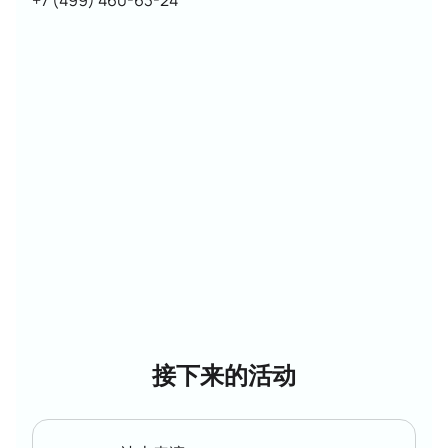
+7 (499) 460-63-24
大厅地图上选择一个座位并注明您的电子邮件地址。
“莫斯科金马奖”门票 将在几分钟内发送到您的电子邮
件。
花样滑冰比赛不仅会引起这项运动的鉴赏家的兴趣，也
会引起那些从未对此类表演感兴趣的人的兴趣。 购买俄
罗斯花样滑冰大奖赛第六赛段“莫斯科金马奖”门票 并加
入观赏性运动。
接下来的活动