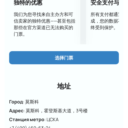
独特的优惠
安全支付与数
由俄罗斯花样滑冰联合会主办，俄罗斯最优秀的运动员
将参加各个项目的比赛：单人滑、双人滑、男女滑冰和
我们为您寻找来自主办方和可
所有支付都通过安
冰舞。 在整个赛事和俄罗斯大奖赛第六赛段的参赛者
信卖家的独特优惠——甚至包括
成，您的数据不会
中，“莫斯科金马” 国内花样运动爱好者熟悉的：卡米拉·
那些在官方渠道已无法购买的
终受到保护。
瓦利耶娃、亚历山德拉·特鲁索娃、安娜·谢尔巴科娃、
门票。
马克·康德拉图克、米哈伊尔·科利亚达等曾多次在俄罗
斯和世界锦标赛上登上领奖台的运动员。
俄罗斯大奖赛“莫斯科金马”第六赛段比赛场地 -
选择门票
DS“Megasport”，莫斯科最大的室内体育场。 现代化的
综合大楼可供您举办各种活动，从曲棍球比赛到名人音
乐会。 得益于“Megasport”的现代化设备， 您可以组织
最复杂、最美丽的活动。 国内顶尖滑冰运动员参与的花
地址
样滑冰—— 这总是一场盛大的活动，所以赶快购买“莫斯
科金马奖”的门票吧 俄罗斯大奖赛，让您自己和您所爱
Город
:
莫斯科
的人一起观看表演。
如何购买“莫斯科金马奖”门票 2023 年？
Адрес
:
莫斯科，霍登斯基大道，3号楼
在我们的网站上进行简单的在线订购，即可观看莫斯科
Станция метро
:
ЦСКА
精彩的花样滑冰比赛。 您只需输入您的卡详细信息，在