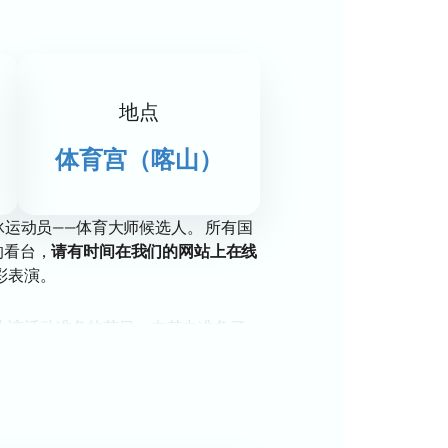
地点
体育宫（喀山）
冰运动员——体育大师候选人。 所有国
的看台，
请有时间在我们的网站上在线
彩表演。
为该活动准备的节目，在其中准备了
花样滑冰领域最耀眼的国内赛事之
育宫举行的俄罗斯成年锦标赛与成人
美丽、优雅的比赛中度过一段愉快的时
全家人一起参观。