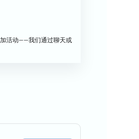
加活动——我们通过聊天或