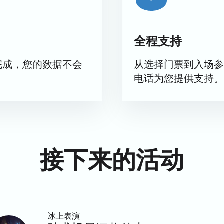
全程支持
完成，您的数据不会
从选择门票到入场参
电话为您提供支持。
接下来的活动
冰上表演