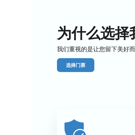
如何购买2024年俄罗斯成年
只需点击几下，您就可以预订体育宫“Sp
或交货时现金付款。 喀山俄罗斯成年
为什么选择
厅的虚拟布局上选择座位时，请记住
票要多少钱？
订单费用取决于门票数量和看台上选定
我们重视的是让您留下美好
服务需单独收费。 对于喜欢这项优
结识年轻人才。 您现在可以通过手机或
选择门票