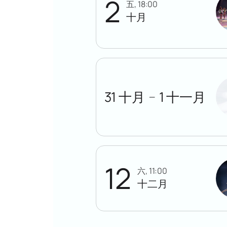
2
五, 18:00
十月
31 十月
1 十一月
—
12
六, 11:00
十二月