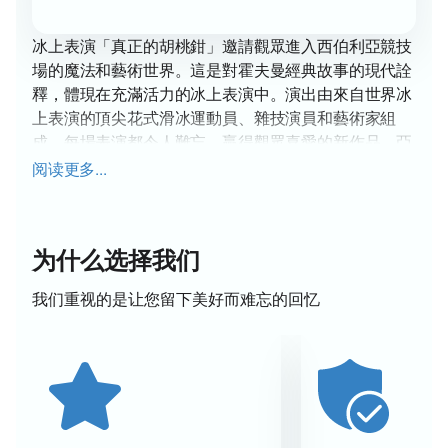
冰上表演「真正的胡桃鉗」邀請觀眾進入西伯利亞競技
場的魔法和藝術世界。這是對霍夫曼經典故事的現代詮
釋，體現在充滿活力的冰上表演中。演出由來自世界冰
上表演的頂尖花式滑冰運動員、雜技演員和藝術家組
成，每場表演都令人難忘。贏得觀眾喜愛的新作品。亞
歷山大·烏斯秋戈夫(Alexander Ustyugov) 和瑪麗亞姆·
阅读更多...
梅拉博娃(Mariam Merabova) 等著名藝術家的聲音為每
一集舞台增添了特殊的深度和情感。的胡桃鉗》不僅僅
是一場冰上表演，而是真正沉浸在奇觀世界中和幻想，
为什么选择我们
讓每個人都能再次相信童話故事。任何人都可以在我們
的網站上
購買門票
並成為這場神奇活動的一部分。不要
我们重视的是让您留下美好而难忘的回忆
錯過為自己和您所愛的人帶來難忘體驗的機會。在我們
的網站上購票簡單方便，讓您提前規劃您的休閒時間。
力量的表演帶給每位觀眾歡樂。