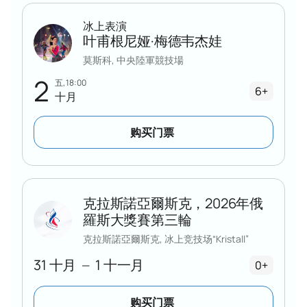
冰上表演
叶甫根尼娅·梅德韦杰娃
莫斯科, 中央陸軍競技場
2
五, 18:00
6+
十月
购买门票
克拉斯諾亞爾斯克，2026年俄
羅斯大獎賽第三輪
克拉斯諾亞爾斯克, 冰上竞技场“Kristall”
31 十月
1 十一月
—
0+
购买门票