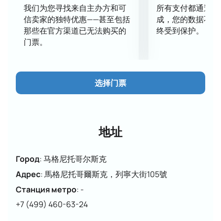
*該計劃可能會發生變化。
我们为您寻找来自主办方和可
所有支付都通过安
花样滑冰锦标赛将于2024年2月16日至18日在Metallurg
信卖家的独特优惠——甚至包括
成，您的数据不会
Arena的Magnitogorsk举行，作为冬季运动Spartakiad
那些在官方渠道已无法购买的
终受到保护。
的一部分。
门票。
马格尼托哥尔斯克不是偶然被选为场地。 他最大的体育
场馆容纳了大约7500名观众，这意味着你仍然有时间
获得花样滑冰锦标赛的
门票，
如果你快点订单，尽管我
选择门票
们的滑冰运动员总是引起的激
马格尼托哥尔斯克花样滑冰锦标赛的节目
为期三天的比赛计划包括几个竞争性类别。 他们将有节
奏的舞蹈，冰上舞蹈，双人滑，以及男女的单人表演。
地址
每一天将被分成块：
2月16日，冰舞及韵律舞蹈比赛节目将开幕。 比
Город
:
马格尼托哥尔斯克
赛将继续进行男子单人滑冰的短节目。
2月17日，所有花样滑冰爱好者都将对运动员的表
Адрес
:
馬格尼托哥爾斯克，列寧大街105號
演感到高兴：冰上舞蹈，节奏舞蹈，男子单人
Станция метро
:
-
（自由滑冰）和女子（短程）滑冰。 比赛日将以
+7 (499) 460-63-24
冰上舞蹈和男子节目的优胜者颁奖结束。
2月18日，我们正在观看双人自由滑，以及一个壮