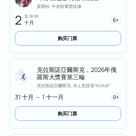
样滑冰比赛的门票在几个小时内就售罄。
莫斯科, 中央陸軍競技場
2
五, 18:00
6+
十月
购买门票
克拉斯諾亞爾斯克，2026年俄
羅斯大獎賽第三輪
克拉斯諾亞爾斯克, 冰上竞技场“Kristall”
31 十月
1 十一月
—
0+
购买门票