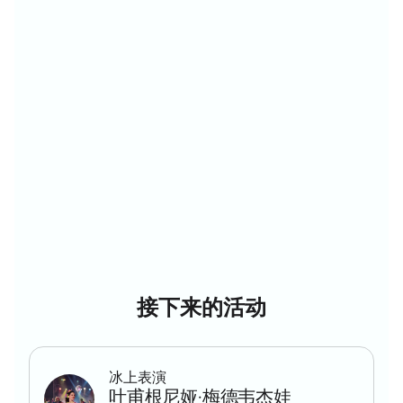
观的女子节目。 比赛的决赛将是颁奖典礼.
比赛的组织者警告时间表可能发生变化，但我们肯定会
看到该国最好的花样滑冰运动员的表演，他们赢得了这
项运动的成千上万粉丝的心。
花样滑冰锦标赛门票多少钱
至于其他体育赛事，花样滑冰锦标赛的门票价格取决于
看台座位的位置。 什么以及如何安排在竞技
场"Metallurg"将帮助您弄清楚电子电路。 座位的布局
使观众能够从任何部门完美地看到冰上发生的一切。
如何购买花样滑冰比赛门票
第一批邀请函在新年假期后开始销售，但你仍然有时间
在竞技场的看台上就座。 要购买马格尼托哥尔斯克花样
滑冰锦标赛的门票，请选择图表上的座位并下订单。
接下来的活动
电子邀请函将在付款后尽快发送到您的电子邮件地址。
所有你需要做的就是保存它们和收据，并考虑到马格尼
托哥尔斯克之旅的细节。 不要错过冬季最重要的体育赛
事，这将吸引数百名参与者和数千名观众。
冰上表演
叶甫根尼娅·梅德韦杰娃
我们建议您不要推迟座位的选择和预订，因为上一次花