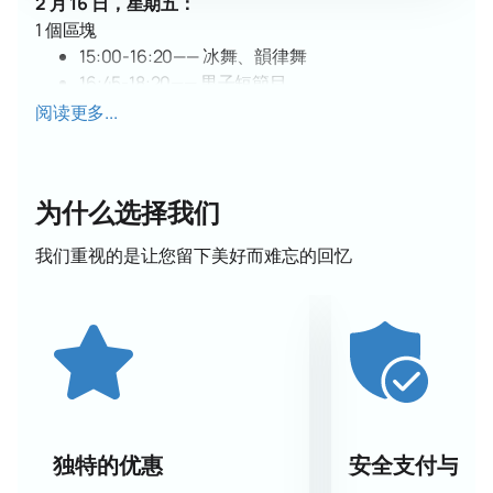
2 月 16 日，星期五：
1 個區塊
15:00-16:20—— 冰舞、韻律舞
16:45-18:20—— 男子短節目
區塊2
阅读更多...
18:45-19:55—— 雙人滑、短節目
2 月 17 日，星期六：
1 個區塊
为什么选择我们
14:00-15:35—— 冰舞、自由舞
16:00-17:55—— 單人滑冰、男子、自由節目
我们重视的是让您留下美好而难忘的回忆
區塊2
18:15-19:52—— 單人滑、女子短節目
20:05-20:35—— 冰舞及男子頒獎典禮
2 月 18 日，星期日：
1 個區塊
13:30-14:50—— 雙人滑、自由節目
區塊2
15:15-17:10—— 女子自由節目
独特的优惠
安全支付与数
17:15-17:45—— 雙人滑及女子頒獎典禮