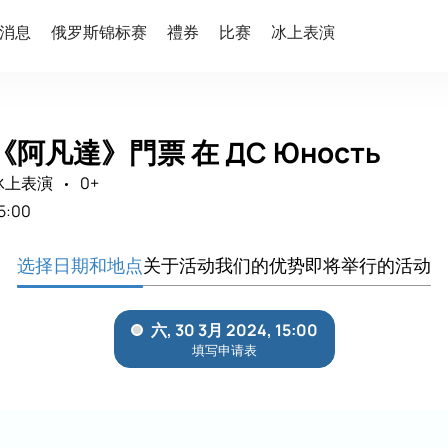
消息
俄罗斯锦标赛
禮券
比赛
冰上表演
阿凡達》門票 在 ДС Юность
冰上表演
0+
5:00
选择日期和地点
关于活动
我们的优势
即将举行的活动