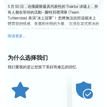
3 月 30 日，在俄羅斯最具代表性的 Traktor 冰場上，所
有人都在等待的活動 - 圖特貝裡澤隊 (Team
Tutberidze) 表演“冰上冠軍”！ 您將無法抗拒這個冰上
體育節的情感、美麗和光明的力量。 沉浸在花式滑冰的
世界中，觀看俄羅斯最傑出的花式滑冰運動員並欣賞他
們獨特的表演的多樣性。
阅读更多...
當圖特貝裡澤隊在冰上相遇時，真正的魔法發生了。 表
演者的每一個動作、每一次跳躍都是充滿激情和技巧的
藝術。 精彩的節目和精美的表演，充滿能量和優雅，震
为什么选择我们
撼人心，帶給您難忘的體驗和愉悅。
Tutberidze 團隊表演“冰上冠軍” 是情感與卓越技術的共
我们重视的是让您留下美好而难忘的回忆
生。 雄偉的跳躍、冰上脆弱而又堅強的形象、真誠和表
現力——這一切都將在這場神奇的表演中成為現實。 做
好準備，今晚在拖拉機競技場 你會記得很長一段時間。
購買圖特貝裡澤隊表演門票
“冰上冠軍” - 意味著成為歷
史的一部分並感覺像一個真正的冠軍。 只需訪問我們的
網站，選擇適合您的地點，並從最好的運動員和教練的
表演中獲得難忘的情感。 花式滑冰的過去、現在和未來