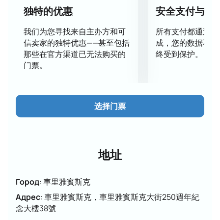
匯聚在一起，為您帶來神奇的時刻和無盡的讚嘆。
独特的优惠
安全支付与数
不要錯過近距離接觸圖特貝裡澤隊並見證這項賽事的機
會，這將成為花式滑冰史上重要的一頁。 3 月 30 日，
我们为您寻找来自主办方和可
所有支付都通过安
與我們一起來到 Tractor Ice Arena，一睹當代最棒滑冰
信卖家的独特优惠——甚至包括
成，您的数据不会
選手的風采。 立即在線預訂門票，準備好在 Tutberidze
那些在官方渠道已无法购买的
终受到保护。
團隊表演“冰上冠軍”中開啟一段難忘的旅程，進入優
门票。
雅、美麗和優雅的世界！
选择门票
地址
Город
:
車里雅賓斯克
Адрес
:
車里雅賓斯克，車里雅賓斯克大街250週年紀
念大樓38號