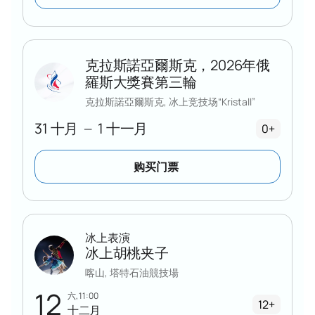
克拉斯諾亞爾斯克，2026年俄
羅斯大獎賽第三輪
克拉斯諾亞爾斯克, 冰上竞技场“Kristall”
31 十月
1 十一月
—
0+
购买门票
冰上表演
冰上胡桃夹子
喀山, 塔特石油競技場
12
六, 11:00
12+
十二月