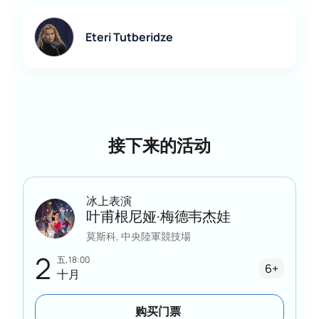
Eteri Tutberidze
接下来的活动
冰上表演
叶甫根尼娅·梅德韦杰娃
莫斯科, 中央陸軍競技場
2
五, 18:00
6+
十月
购买门票