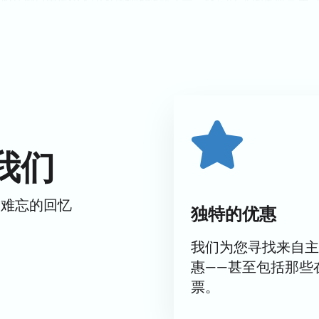
最大、最现代化的场馆之一。它配备了举办此类规模赛事所需的
以确保获得最佳座位。
以来，已经赢得了观众和评论家的认可。该剧获得了很高的收视率，演
为莫斯科人和首都的客人带来欢乐。
，我们建议您在我们的网站上
购买门票
。冰雪音乐剧《卡门》有
我们
而难忘的回忆
独特的优惠
我们为您寻找来自主
惠——甚至包括那些
票。