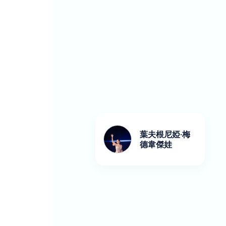
葉夫根尼婭·梅
德韋傑娃