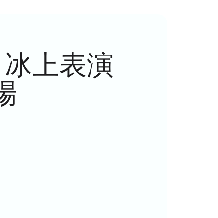
H) 冰上表演
場