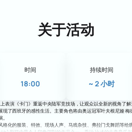
关于活动
时间
持续时间
18:00
~
2 小时
bukh) 的冰上表演《卡门》重返中央陆军竞技场，让观众以全新的视
了西班牙的感性生活。主要角色将由奥运冠军叶夫根尼娅·梅德韦杰娃（E
演。
风格化的服装、特效、现场人声、马戏杂技、弗拉门戈舞蹈等给
Averbukh) 剧目中最令人印象深刻的作品之一。乔治·比才的古典