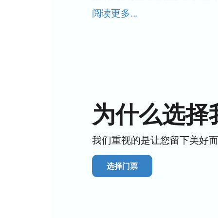
给演出带来了特殊的氛围。
阅读更多...
演出所在的中央陆军体育场是莫斯科
可以提前在我们的网站上购买门票，
话剧《卡门》自2019年在索契首演
年的周年纪念季，这部音乐剧将再次
为了不错过观看这场盛大演出的机会
带来难忘的情感和印象。
为什么选择
我们重视的是让您留下美好
选择门票