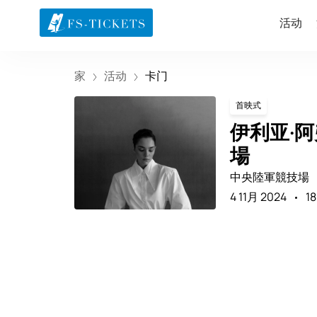
活动
家
活动
卡门
首映式
伊利亚·阿
場
中央陸軍競技場
4 11月 2024
18