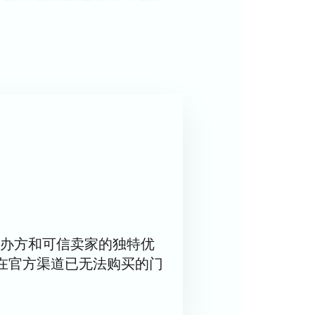
一切，这将确保观众的舒适和安全。您
出期间座无虚席。在2024-2025
望成为本季最精彩的节目之一，给观众
办方和可信卖家的独特优
在官方渠道已无法购买的门