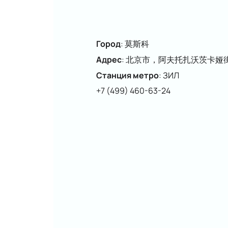
Город
:
莫斯科
Адрес
:
北京市，阿夫托扎沃茨卡娅街 
Станция метро
:
ЗИЛ
+7 (499) 460-63-24