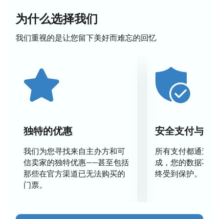
冰運動員精湛技藝的完美融合。
为什么选择我们
日期和地點
我们重视的是让您留下美好而难忘的回忆
演出將在位於天狼星奧林匹克公園斯塔托瓦亞街6號的
冰山冰宮首演。場館視野極佳，各個方向都能欣賞精彩
的表演。
網站提供演出日期和時間的最新資訊。
天狼星冰上表演場地
冰山冰宮是舉辦大型花式滑冰賽事的現代化場館。寬敞
的冰場配備舒適的看台和高品質的音響設備。您可以在
独特的优惠
安全支付与数
場館地圖上選擇最佳座位觀賞演出。
我们为您寻找来自主办方和可
所有支付都通过安
冰上表演劇情、節目和長度
信卖家的独特优惠——甚至包括
成，您的数据不会
那些在官方渠道已无法购买的
终受到保护。
《舍赫拉查德的愛情故事》是一場融合音樂、舞蹈和燈
门票。
光效果的冰上戲劇表演。東方傳說透過花式滑冰藝術得
以展現。演出長度適中，讓您能完全沉浸在劇情中，盡
情享受每一場表演。