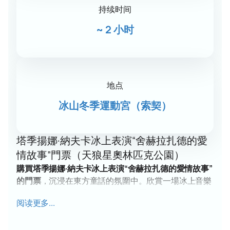
持续时间
~
2 小时
地点
冰山冬季運動宮（索契）
塔季揚娜·納夫卡冰上表演“舍赫拉扎德的愛
情故事”門票（天狼星奧林匹克公園）
購買塔季揚娜·納夫卡冰上表演“舍赫拉扎德的愛情故事”
的門票
，沉浸在東方童話的氛圍中。欣賞一場冰上音樂
劇表演。波斯國王和舍赫拉扎德的愛情故事將在大型演
阅读更多...
出中栩栩如生地呈現，演出服裝華麗，佈景精美，花式
滑冰表演精彩絕倫。體驗音樂、舞蹈和世界頂級花式滑