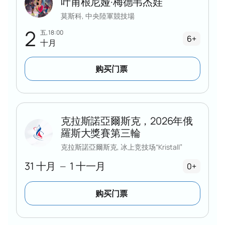
叶甫根尼娅·梅德韦杰娃
莫斯科, 中央陸軍競技場
2
五, 18:00
6+
十月
购买门票
克拉斯諾亞爾斯克，2026年俄
羅斯大獎賽第三輪
克拉斯諾亞爾斯克, 冰上竞技场“Kristall”
31 十月
1 十一月
—
0+
购买门票