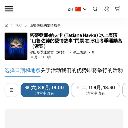
ZH
家
活动
山魯佐德的愛情故事
塔蒂亞娜·納夫卡 (Tatiana Navka) 冰上表演
“山魯佐德的愛情故事”門票 在 冰山冬季運動宮
（索契）
冰山冬季運動宮（索契）
冰上表演
0+
8 8月
-
10 10月
选择日期和地点
关于活动
我们的优势
即将举行的活动