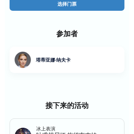
选择门票
如何在線購買塔季揚娜·納夫卡冰上表演的
門票：價格、購票優惠、座位圖、企業優惠
您可以透過網站或電話在線訂票。
参加者
使用互動式座位圖，根據您的個人喜好找到最佳
座位。 價格根據您選擇的座位而有所不同。
價格列於座位圖旁。
塔蒂亚娜·纳夫卡
我們提供VIP包廂，為您帶來更舒適的體驗。
所有交易均安全可靠，並透過線上付款處理。
可提前預訂座位。
我們提供電話經理諮詢服務：協助您選擇座位，
解答有關票價和演出時間的問題。
企業客戶可享有團體預訂或包廂租賃的特別優
接下来的活动
惠。
有關票價、座位圖和座位供應情況的完整詳情，請造訪
網站。提前購票，在冰山冰宮體驗世界級的冰上奇幻之
旅！
冰上表演