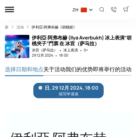
ZH
家
活动
伊利亞‧阿弗布赫《胡桃鉗》
伊利亞·阿弗布赫 (Ilya Averbukh) 冰上表演“胡
桃夾子”門票 在 冰宫（萨马拉）
冰宫（萨马拉）
冰上表演
0+
29 12月 2024
18:00
选择日期和地点
关于活动
我们的优势
即将举行的活动