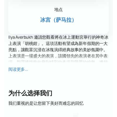
地点
冰宫（萨马拉）
Ilya Averbukh 邀請您觀看將在冰上運動宮舉行的神奇冰
上表演「胡桃鉗」。這項活動有望成為新年假期的一大
亮點，讓觀眾沉浸在冰塊演繹經典故事的美妙氛圍中。
上表演是一場盛大的表演，該國領先的表演者在其中表
演。觀眾將能夠欣賞到精彩的表演和華麗的編舞，將胡
桃夾子和老鼠王的著名故事帶入生活。音樂伴奏、燈光
阅读更多...
效果和服裝營造出令人難忘的慶祝和魔法氛圍。 。在這
裡，您會發現舒適的氛圍和從任何地方都能看到的絕佳
視野。在我們的網站上購買門票既簡單又方便。選擇合
为什么选择我们
適的地點，然後點擊幾下即可購買。在我們的網站上
購
買門票
是您邁向奇妙冰上冒險的一步。參觀胡桃鉗冰上
我们重视的是让您留下美好而难忘的回忆
表演，為全家人營造節日氣氛！