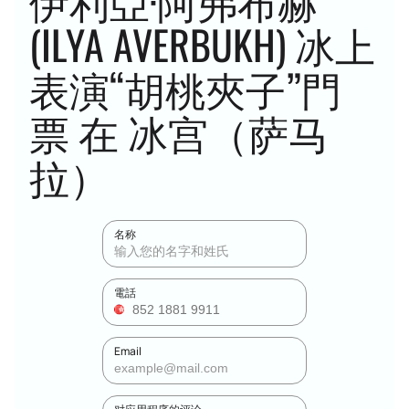
伊利亞·阿弗布赫
(ILYA AVERBUKH) 冰上
表演“胡桃夾子”門
票 在 冰宫（萨马
拉）
名称
電話
Email