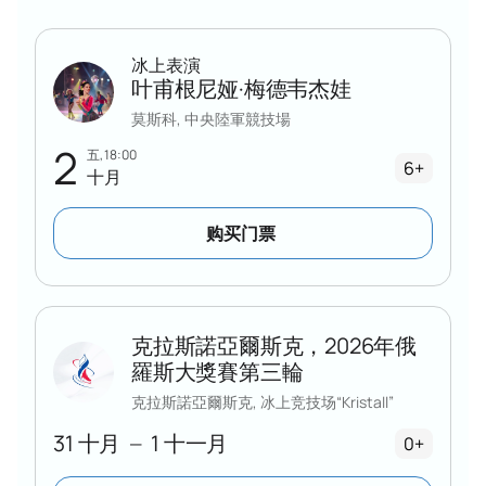
冰上表演
叶甫根尼娅·梅德韦杰娃
莫斯科, 中央陸軍競技場
2
五, 18:00
6+
十月
购买门票
克拉斯諾亞爾斯克，2026年俄
羅斯大獎賽第三輪
克拉斯諾亞爾斯克, 冰上竞技场“Kristall”
31 十月
1 十一月
—
0+