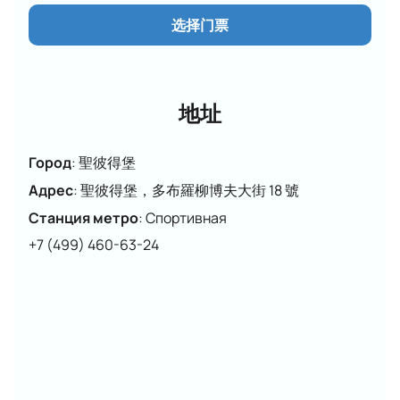
选择门票
地址
Город
:
聖彼得堡
Адрес
:
聖彼得堡，多布羅柳博夫大街 18 號
Станция метро
:
Спортивная
+7 (499) 460-63-24