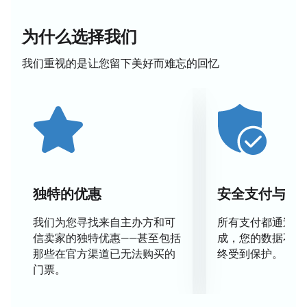
活动介绍
艺术家们将现场演绎剧本，为观众带来难忘的体验。节
为什么选择我们
目融合了A.S.扎采平的诗歌和音乐，为这部艺术作品增
添了独特的氛围。
我们重视的是让您留下美好而难忘的回忆
表演者们的正能量鼓舞人心，让每一位观
众，无论年龄大小，都梦想成真。
门票
您可以使用剧院地图在线购买冰上表演“灰姑娘的三个
坚果”的门票。我们提供多种座位选择：舞台附近、舞
台后方。
独特的优惠
安全支付与数
轻松选座。
安全支付。
我们为您寻找来自主办方和可
所有支付都通过安
可预订座位。
信卖家的独特优惠——甚至包括
成，您的数据不会
电话订票，客服人员将竭诚为您服务。
那些在官方渠道已无法购买的
终受到保护。
门票。