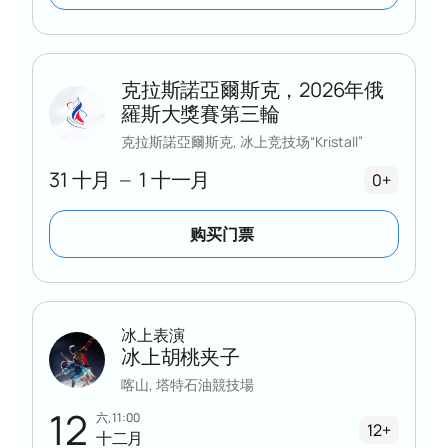
克拉斯諾亞爾斯克，2026年俄
羅斯大獎賽第三輪
克拉斯諾亞爾斯克, 冰上竞技场“Kristall”
31 十月
1 十一月
—
0+
购买门票
冰上表演
冰上胡桃夹子
喀山, 塔特石油競技場
12
六, 11:00
12+
十二月