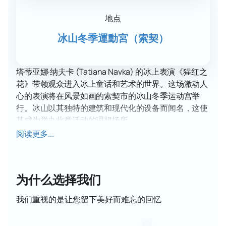
地点
冰山冬季運動宮（索契）
塔蒂亚娜·纳夫卡 (Tatiana Navka) 的冰上表演《猩红之
花》带领观众进入冰上童话和艺术的世界。这场激动人
心的表演将在风景如画的索契市的冰山冬季运动宫举
行。冰山以其独特的建筑和现代化的设备而闻名，这使
其成为举办此类活动的理想场所。
“猩红之花”不仅仅是一场表演，而是一场完整的冰上戏
阅读更多...
剧表演，其中的每一个元素都经过深思熟虑，细致入
微。该项目涉及著名花样滑冰运动员，包括奥运冠军和
国际比赛的冠军。他们的技巧和艺术性将冰上竞技场变
为什么选择我们
成了一个充满魔力和灵感的舞台。
特别注重服装和音乐伴奏，营造出真正的童话氛围。观
我们重视的是让您留下美好而难忘的回忆
众不仅可以欣赏到精彩的舞蹈编排，还可以欣赏到制作
中使用的创新技术。每场表演都是一场灯光、声音和动