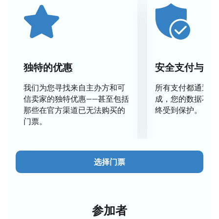
作的盛宴，给各个年龄段的观众留下了不可磨灭的印
象。
要成为这场激动人心的活动的一部分，欣赏精彩的冰上
表演“猩红之花”，您可以在我们的网站上购买门票。不
要错过沉浸在冰上美丽与优雅的世界的机会。
在我们的
网站上购买门票
是您在索契冰山冬季运动宫度过一个难
独特的优惠
安全支付与数
忘夜晚的一步。
我们为您寻找来自主办方和可
所有支付都通过安
信卖家的独特优惠——甚至包括
成，您的数据不会
那些在官方渠道已无法购买的
终受到保护。
门票。
选择门票
参加者