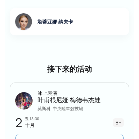
塔蒂亚娜·纳夫卡
接下来的活动
冰上表演
叶甫根尼娅·梅德韦杰娃
莫斯科, 中央陸軍競技場
2
五, 18:00
6+
十月