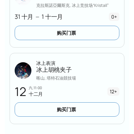
克拉斯諾亞爾斯克, 冰上竞技场“Kristall”
31 十月
1 十一月
—
0+
购买门票
冰上表演
冰上胡桃夹子
喀山, 塔特石油競技場
12
六, 11:00
12+
十二月
购买门票