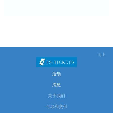
向上
活动
消息
关于我们
付款和交付