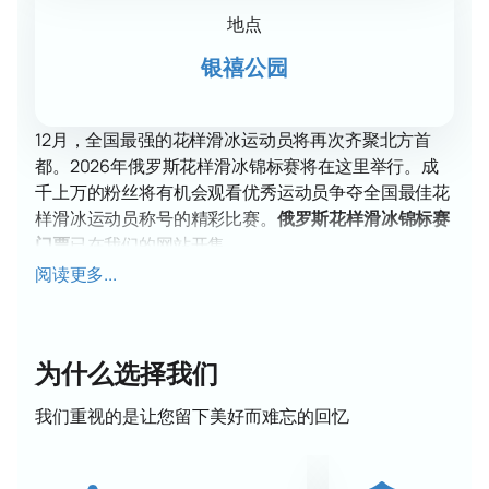
地点
银禧公园
12月，全国最强的花样滑冰运动员将再次齐聚北方首
都。2026年俄罗斯花样滑冰锦标赛将在这里举行。成
千上万的粉丝将有机会观看优秀运动员争夺全国最佳花
样滑冰运动员称号的精彩比赛。
俄罗斯花样滑冰锦标赛
门票
已在我们的网站开售。
早在9月，在主赛事开始之前，圣彼得堡的体育场就将
阅读更多...
成为首批测试赛的举办地。作为传统的测试赛的一部
分，选手们将展示他们的技巧、体能和情绪稳定性。接
下来是大奖赛阶段，在锦标赛开始前完成一系列体育比
为什么选择我们
赛。根据规定，只有达到大师级水平并在全俄正式比赛
中取得稳定成绩的选手才有资格参赛。要想进入决赛，
我们重视的是让您留下美好而难忘的回忆
在热身赛中获得的积分起着决定性的作用。参赛选手将
参加四个主要项目的比赛：男女单人滑、双人滑和冰
舞。