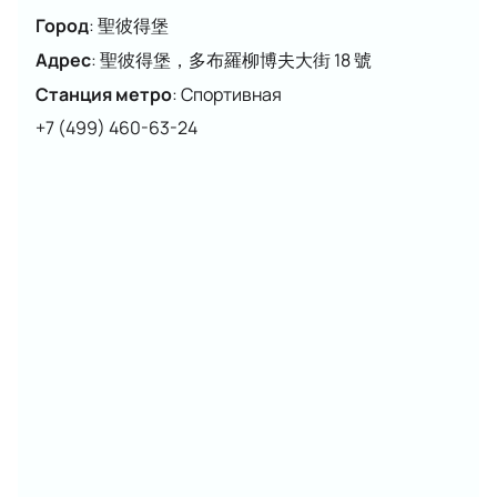
位、付款并接收您的邀请函！
Город
:
聖彼得堡
Адрес
:
聖彼得堡，多布羅柳博夫大街 18 號
Станция метро
:
Спортивная
+7 (499) 460-63-24