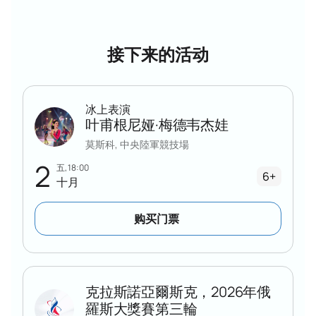
在圣彼得堡，观众将欣赏到全国最强的花样滑冰选手的表演
——从俄罗斯冠军到国家队领军人物。这是见证未来世界花滑
之星的绝佳机会！
接下来的活动
冰上表演
叶甫根尼娅·梅德韦杰娃
莫斯科, 中央陸軍競技場
2
五, 18:00
6+
十月
购买门票
克拉斯諾亞爾斯克，2026年俄
羅斯大獎賽第三輪