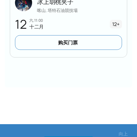
冰上胡桃夹子
喀山, 塔特石油競技場
12
六, 11:00
12+
十二月
购买门票
向上