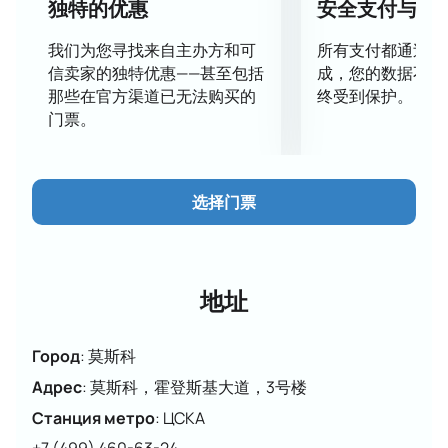
演出將在Megasport運動中心舉行。
独特的优惠
安全支付与数
票券類別及其價格
我们为您寻找来自主办方和可
所有支付都通过安
您可以在網站上查看場館看台的互動地圖，並查看當前
信卖家的独特优惠——甚至包括
成，您的数据不会
票價和預訂座位。
那些在官方渠道已无法购买的
终受到保护。
選擇並預訂塔蒂亞娜·納夫卡在Megasport
门票。
體育館的表演門票
您現在就可以在我們的網站上訂購灰姑娘冰上表演的門
票。選擇大廳裡方便的座位，填寫表格並提供您的聯絡
选择门票
方式，然後付款。只需幾秒鐘，您就會收到電子郵件邀
請並儲存。門票的真實性有保證。
地址
Город
:
莫斯科
Адрес
:
莫斯科，霍登斯基大道，3号楼
Станция метро
:
ЦСКА