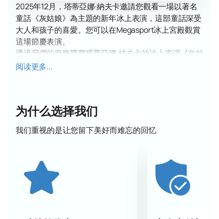
2025年12月，塔蒂亞娜·納夫卡邀請您觀看一場以著名
童話《灰姑娘》為主題的新年冰上表演，這部童話深受
大人和孩子的喜愛。您可以在Megasport冰上宮殿觀賞
這場節慶表演。
透過我們的服務購買塔蒂亞娜·納夫卡的冰上表演《灰姑
娘》的門票
。預訂這場全新新年表演首演的最佳座位，
阅读更多...
享受一次真正的家庭假期。
納夫卡表演的全新版本《灰姑娘》由花式滑冰冠軍表演
複雜的套路，擁有驚豔的編舞、原創的多媒體伴奏和優
为什么选择我们
美的音樂。這一切營造出一種特殊的魔力，將童話故事
在運動場的冰上栩栩如生地呈現出來。
我们重视的是让您留下美好而难忘的回忆
滑冰選手扮演童話故事中的人物，在冰上展現出同步動
作的奇蹟、優美的跳躍和精湛的旋轉。數十套獨特的服
裝專為這場演出而設計，配樂和舞蹈也經過精心挑選。
灰姑娘冰上表演是與家人和親密朋友共度美好時光的絕
佳機會，觀看這部從小就耳熟能詳的經典童話故事的全
新版本。
《灰姑娘》演出將於何時何地舉行