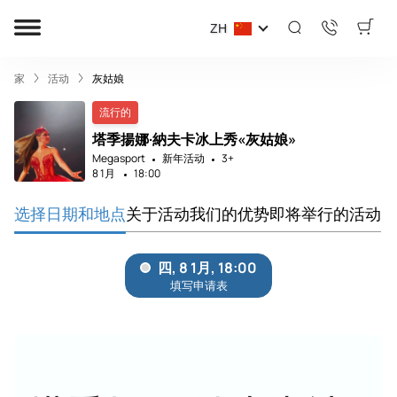
ZH
家
活动
灰姑娘
流行的
塔季揚娜·納夫卡冰上秀«灰姑娘»
Megasport
新年活动
3+
8 1月
18:00
选择日期和地点
关于活动
我们的优势
即将举行的活动