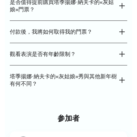
是否值得提前購買塔季揚娜·納夫卡的«灰姑
娘»門票？
是的，我們強烈建議您提前購買熱門的新年演出灰姑娘門票，
因為最佳座位往往會迅速售罄，尤其在節日期間從19
付款後，我將如何取得我的門票？
December 2025至8 January 2026 18:00。
成功完成線上付款後，您訂購的塔季揚娜·納夫卡在莫斯科舉辦
的夢幻演出«灰姑娘» 電子票券將立即發送至您指定的電子郵件
觀看表演是否有年齡限制？
地址。
塔季揚娜·納夫卡的新年秀«灰姑娘»將於Megasport場館舉行，
適合全家觀賞，但建議您在活動頁面確認確切年齡限制（例如
塔季揚娜·納夫卡的«灰姑娘»秀與其他新年樹
0+或6+）。
有何不同？
塔季揚娜·納夫卡的表演以世界花式滑冰明星、奧運冠軍的參與
為特色，並擁有壯觀的舞台佈景與特效。
参加者