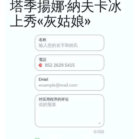
塔季揚娜·納夫卡冰
上秀«灰姑娘»
名称
電話
Email
对应用程序的评论
0
/
100