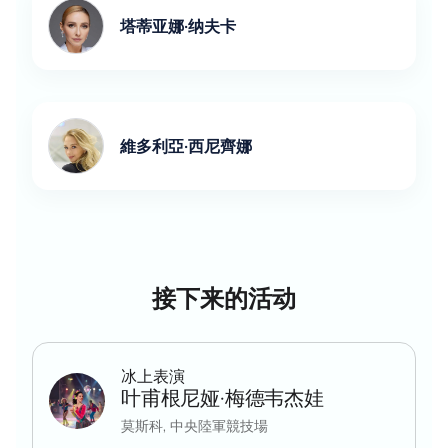
塔蒂亚娜·纳夫卡
維多利亞·西尼齊娜
接下来的活动
冰上表演
叶甫根尼娅·梅德韦杰娃
莫斯科, 中央陸軍競技場