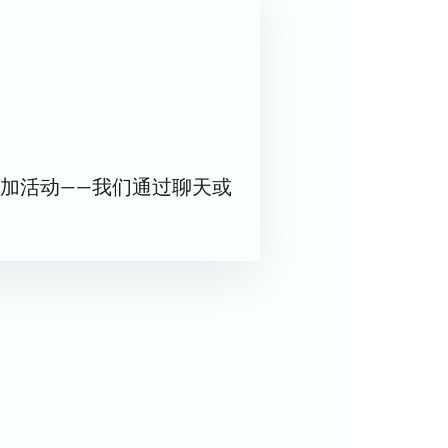
包厢座位，享受最舒适的观赛体验。
加活动——我们通过聊天或
详情可咨询专家或在线座位图。