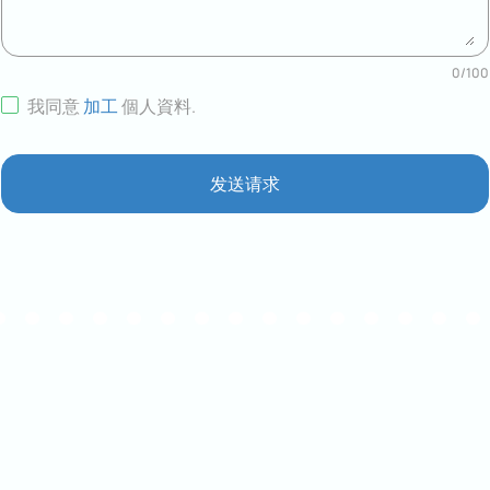
0
/
100
我同意
加工
個人資料
.
发送请求