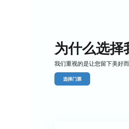
冰上表演的首演将于12月30日在冰上
舒适的环境和表演的规模。
参赛选手
世界级的花样滑冰明星将在冰上表演
克西姆·斯塔维斯基。此外，还有众
场地介绍
为什么选择
萨马拉冰上运动宫是一座现代化的综
代化设备的400座会议厅，可用于
演出节目
我们重视的是让您留下美好
演出灵感源自汉斯·克里斯蒂安·安
演：伊利亚·阿韦尔布赫。
选择门票
奥运花样滑冰运动员和体育大
宏伟的布景和灯光效果
艺术家们的亮丽服饰
作曲家阿列克谢·肖尔的音乐
体操运动员和杂技演员的精彩
每个节目都是一个独立的故事，舞蹈
在线购票观看《冰雪女王》