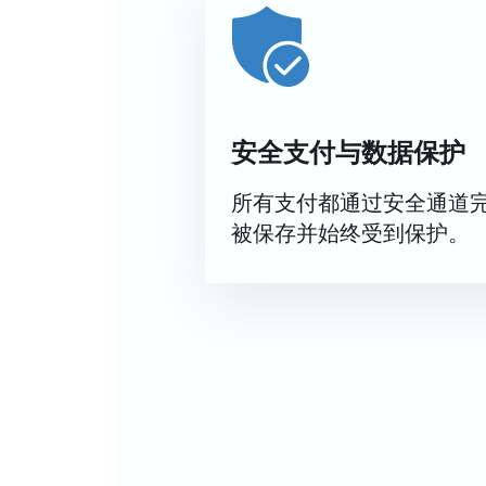
购票
：通过网站或致电经理购票。票
使用在线座位图选座
选择位置时立即显示票价
多种支付方式安全可靠
付款后立即收到电子票
无需在售票处排队
安全支付与数据保护
经理协助选票
公司和机构团体订票
所有支付都通过安全通道
通过网站购票，您可以获得门票真伪
被保存并始终受到保护。