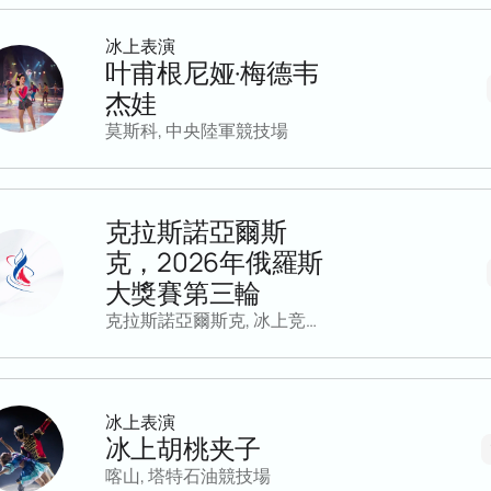
冰上表演
叶甫根尼娅·梅德韦
杰娃
莫斯科, 中央陸軍競技場
克拉斯諾亞爾斯
克，2026年俄羅斯
大獎賽第三輪
克拉斯諾亞爾斯克, 冰上竞技场“Kristall”
冰上表演
冰上胡桃夹子
喀山, 塔特石油競技場