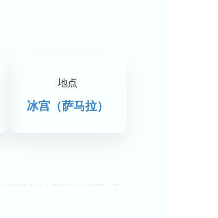
地点
冰宫（萨马拉）
的故事将在冰上栩栩如生地呈现。花
恭候每一位宾客的光临。