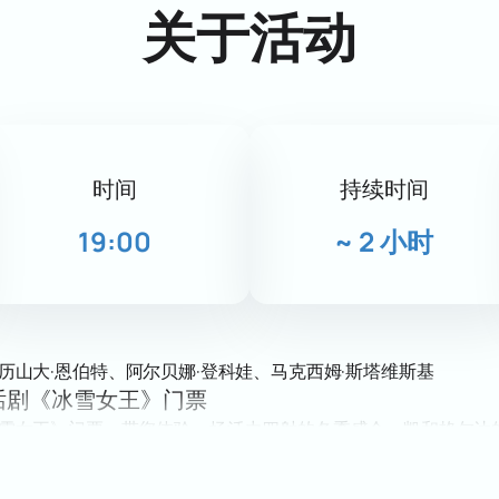
关于活动
时间
持续时间
19:00
~
2 小时
历山大·恩伯特、阿尔贝娜·登科娃、马克西姆·斯塔维斯基
话剧《冰雪女王》门票
冰雪女王》门票，带您体验一场活力四射的冬季盛会。凯和格尔达
带来难忘的体验。奥运健儿、别具一格的装饰和激动人心的氛围