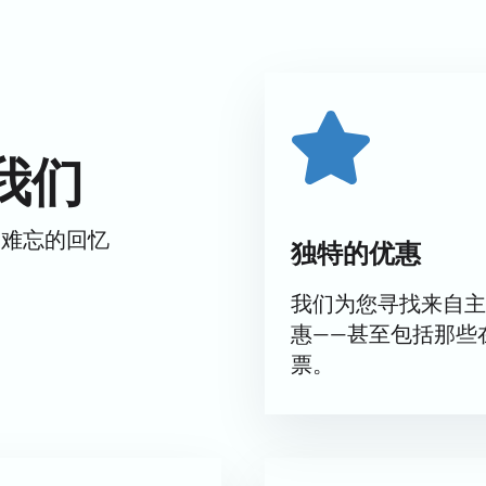
运动宫举行。该宫位于萨马拉州萨马拉市，莫洛多加瓦德街222号，
。参赛选手包括奥运冠军叶卡捷琳娜·鲍布罗娃、亚历山大·恩伯特
多著名花样滑冰运动员、空中技巧运动员和杂技演员。
我们
合建筑，可容纳5500名观众。馆内设有冰球训练场、冰壶馆、
商务会议。宫殿式空间专为宾客打造，方便宾客使用。
而难忘的回忆
独特的优惠
徒生的童话故事《冰雪女王》。冰上正邪之争激烈交织：凯的心灵
我们为您寻找来自主
师
惠——甚至包括那些
票。
表演
编排富有表现力。演出时长让您充分沉浸在节日氛围中。
演出