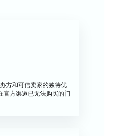
邮编443100。宽敞的场地确保了
、两届世界冠军阿尔贝娜·登科娃和马
体育馆和健身房。此外，还设有配备现
因格尔达的友谊和爱情而得到救赎。导
办方和可信卖家的独特优
在官方渠道已无法购买的门