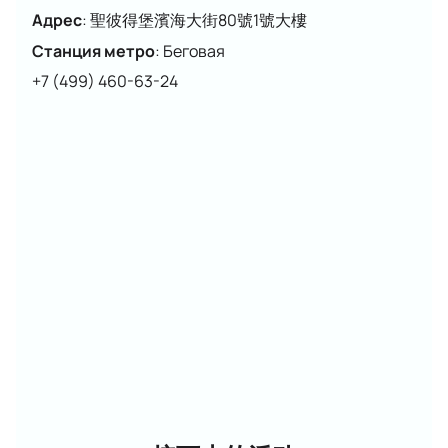
Адрес
:
聖彼得堡濱海大街80號1號大樓
Станция метро
:
Беговая
+7 (499) 460-63-24