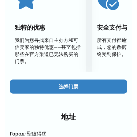
術人士的不二之選。 為了避免錯過這場精彩絕倫的演
出，並提前選擇心儀的座位，您可以
購買灰姑娘冰上芭
蕾的門票
。在拉赫塔劇院，與您和您的家人一起，在充
滿童話、音樂和優雅冰上芭蕾舞的氛圍中，享受一個難
独特的优惠
安全支付与数
忘的夜晚。
我们为您寻找来自主办方和可
所有支付都通过安
信卖家的独特优惠——甚至包括
成，您的数据不会
那些在官方渠道已无法购买的
终受到保护。
门票。
选择门票
地址
Город
:
聖彼得堡