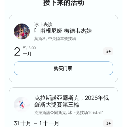
接下来的活动
冰上表演
叶甫根尼娅·梅德韦杰娃
莫斯科, 中央陸軍競技場
2
五, 18:00
6+
十月
购买门票
克拉斯諾亞爾斯克，2026年俄
羅斯大獎賽第三輪
克拉斯諾亞爾斯克, 冰上竞技场“Kristall”
31 十月
1 十一月
—
0+