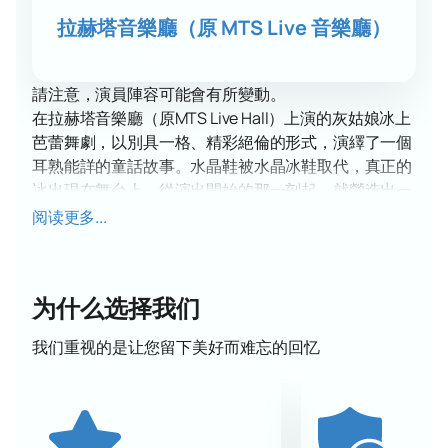
拉赫塔音樂廳（原 MTS Live 音樂廳）
請注意，演員陣容可能會有所變動。
在拉赫塔音樂廳（原MTS Live Hall）上演的灰姑娘冰上
芭蕾舞劇，以別具一格、精彩絕倫的形式，演繹了一個
耳熟能詳的童話故事。水晶鞋被水晶冰鞋取代，真正的
冰出現在舞台上，從演出開始的那一刻起，就營造出一
種神奇而喜慶的氛圍。
阅读更多...
這個關於善良勤勞女孩的經典故事，透過芭蕾舞和花式
滑冰的優雅結合，煥發出新的生命力。舞者們流暢的動
作、動人的音樂和絢麗的燈光，向觀眾講述了一個關於
为什么选择我们
善良、誠實和謙遜如何戰勝狡詐和欺騙的故事。演出浪
漫的氛圍更增添了它的感染力，令人動容。
我们重视的是让您留下美好而难忘的回忆
冰上芭蕾舞劇擁有色彩鮮豔的服裝、富有表現力的編舞
和引人深思的場景，即使是最小的觀眾也能理解。
這場演出是家庭出遊的絕佳選擇，也是孩子們初次接觸
戲劇和芭蕾世界的理想之選，更是所有熱愛優美動人藝