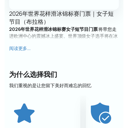
2026年世界花样滑冰锦标赛门票｜女子短
节目（布拉格）
2026年世界花样滑冰锦标赛女子短节目门票
将带您走
进欧洲中心的震撼冰上盛宴。世界顶级女子选手将在冰
面上呈现精彩的短节目，置身于大型体育赛事的热烈氛
阅读更多...
围中。期待绚丽的情感、花样滑冰的艺术之美，以及每
一次表演带来的强烈震撼。
日期与场馆
锦标赛将在布拉格的 O2 Arena 举行，地址：
为什么选择我们
Českomoravská 2345/17a。该现代化场馆非常适合大
型冰上表演和花样滑冰赛事。
我们重视的是让您留下美好而难忘的回忆
女子短节目参赛选手
世界最强的女子花样滑冰选手将齐聚一堂。她们将展示
高超技艺、复杂动作与原创节目。激烈的竞争必将点燃
全场，为观众留下难忘回忆。
O2 Arena — 观众体验