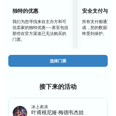
O2 Arena 是该地区规模最大的冰上场馆之一。每个看
台区域都拥有良好的视野，场馆配备先进设备，座位图
独特的优惠
安全支付与数
清晰便捷。宽敞的冰面让运动员充分展现实力。
冰上表演节目
我们为您寻找来自主办方和可
所有支付都通过安
演出时长充足，让观众尽情欣赏每一个瞬间。在这场紧
信卖家的独特优惠——甚至包括
成，您的数据不会
凑而精彩的短节目中，您将看到：
那些在官方渠道已无法购买的
终受到保护。
世界顶级花样滑冰选手的精彩表演；
门票。
参赛者华丽的造型与服装；
高难度花样滑冰动作；
为进入决赛而展开的激烈角逐。
选择门票
观众将沉浸在真正的冰上体育盛典氛围之中。
2026年世界花样滑冰锦标赛在线购票
可在我们的网站上订购门票。通过互动座位图选择座
位，并立即查看票价。价格取决于所选区域：提供标准
接下来的活动
座位及高端VIP包厢。
可通过网站或电话快速预订；
安全的在线支付；
冰上表演
通过座位图选择最佳位置；
叶甫根尼娅·梅德韦杰娃
选座时可获得客服经理咨询；