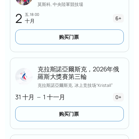
莫斯科, 中央陸軍競技場
为企业客户提供快速支持。
2
选座后即可查看具体价格——费用会因区域和舒适度而
五, 18:00
6+
有所不同。建议提前购票：最佳座位很快会被体育迷和
十月
冰上表演爱好者抢购一空。
购买门票
克拉斯諾亞爾斯克，2026年俄
羅斯大獎賽第三輪
克拉斯諾亞爾斯克, 冰上竞技场“Kristall”
31 十月
1 十一月
—
0+
购买门票