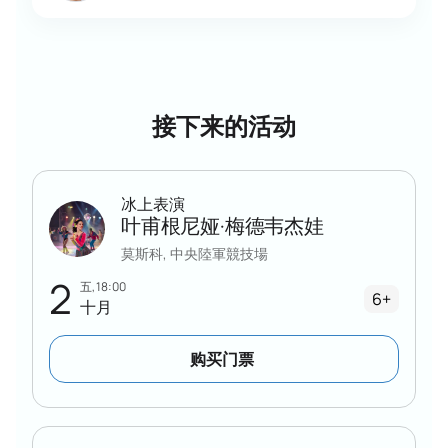
节目、剧情及时长
演出将讲述两个王国的传说。观众将通过复杂的花样滑
冰技巧和原创编排，欣赏到一段关于爱与克服困难的精
彩故事。演出采用色彩缤纷的服装、现代化的特效和原
创音乐。
接下来的活动
世界级明星倾情演绎的独家制作
运用新技术打造的精彩节目
绚丽的布景和独特的视觉效果
冰上表演
适合全家观看的精彩节目。
叶甫根尼娅·梅德韦杰娃
如何在线购买塔季扬娜·纳夫卡冰上表演
莫斯科, 中央陸軍競技場
《睡美人》的门票
2
五, 18:00
6+
十月
您可以在网站上在线购票
，也可以通过电话订购。我们
提供互动式座位图供您选择——找到最适合您或您团队
的座位。票价取决于座位类别、区域或VIP包厢。
购买门票
网站始终显示当前票价。快速在线预订
使用任何便捷方式安全支付