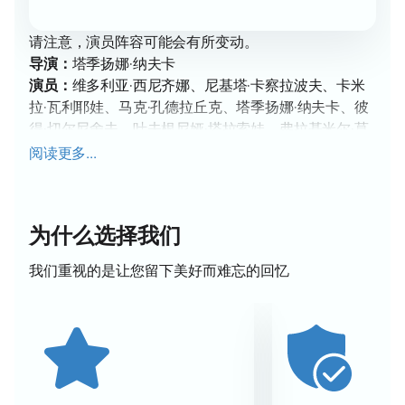
请注意，演员阵容可能会有所变动。
导演：
塔季扬娜·纳夫卡
演员：
维多利亚·西尼齐娜、尼基塔·卡察拉波夫、卡米
拉·瓦利耶娃、马克·孔德拉丘克、塔季扬娜·纳夫卡、彼
得·切尔尼舍夫、叶夫根尼娅·塔拉索娃、弗拉基米尔·莫
罗佐夫、阿德琳娜·索特尼科娃、马克西姆·科夫顿、玛
阅读更多...
格丽塔·德罗比亚兹科、波维拉斯·瓦纳加斯、娜杰日达·
佩斯科娃、安德烈·切列科夫
为什么选择我们
塔季扬娜·纳夫卡在莫斯科的冰上表演《睡
美人》门票
我们重视的是让您留下美好而难忘的回忆
塔季扬娜·纳夫卡的冰上表演《睡美人》将带您进入花样
滑冰和魔法的世界。一个童话故事将在冰上展开，融合
了现代科技和绚丽的舞台布景。
观众将欣赏到一场精彩纷呈的表演，其中包括精心编排
的节目、绚丽的灯光效果和丰富的节目内容。每位观众