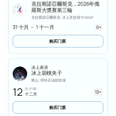
电话咨询经理
克拉斯諾亞爾斯克，2026年俄
企业客户购买花样滑冰门票可享受特殊优惠
羅斯大獎賽第三輪
根据场馆布局选择最佳座位，满足您的各种需
克拉斯諾亞爾斯克, 冰上竞技场“Kristall”
求。
31 十月
1 十一月
—
0+
购买门票
冰上表演
冰上胡桃夹子
喀山, 塔特石油競技場
12
六, 11:00
12+
十二月
购买门票