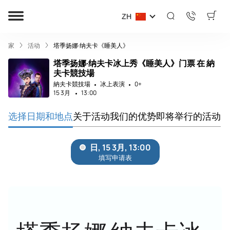
ZH
家
活动
塔季扬娜·纳夫卡《睡美人》
塔季扬娜·纳夫卡冰上秀《睡美人》门票 在 納
夫卡競技場
納夫卡競技場
冰上表演
0+
15 3月
13:00
选择日期和地点
关于活动
我们的优势
即将举行的活动