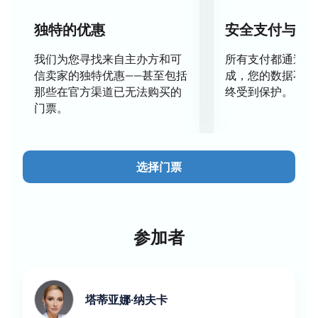
都将体验到一场全新、引人入胜的冰上盛宴。
日期和地点
独特的优惠
安全支付与数
首演将在位于莫斯科下姆涅夫尼基大街10A号的纳夫卡
我们为您寻找来自主办方和可
所有支付都通过安
冰场举行。这座宽敞的冰场配备了现代化的设施，为各
信卖家的独特优惠——甚至包括
成，您的数据不会
个年龄段的观众提供舒适的观演环境。
那些在官方渠道已无法购买的
终受到保护。
门票。
演出阵容
本次演出将汇聚众多获奖运动员和知名花样滑冰选手。
每位艺术家都将展现高超的技艺，在冰上创造独一无二
选择门票
的视觉盛宴。经验丰富的编舞、作曲家和舞台设计师共
同打造了这场精彩的演出。
场地
参加者
纳夫卡冰场是一座现代化的冰上活动综合场馆。便捷的
座位图将帮助您选择最佳观演位置。
宽敞的看台让您在场馆的任何位置都能拥有绝佳的舞台
塔蒂亚娜·纳夫卡
视野。