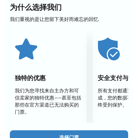
全俄赛事“联合会杯：冰舞、双人滑、自由滑（运动健
为什么选择我们
将候选选手）”是俄罗斯青少年大奖赛系列赛的最后一
站。本次赛事得到了地方政府的支持。观众将欣赏到俄
我们重视的是让您留下美好而难忘的回忆
罗斯国家队队员带来的全新双人滑和冰舞表演。
晋级本次锦标赛六个阶段的运动员将在冰场上进
行表演。国家青年队代表的表演
四项奖项：男子单人滑、女子单人滑、双人滑和
冰舞
所有节目均在观众的支持下进行
观众将有机会与未来世界花样滑冰比赛的参赛者见面，
独特的优惠
安全支付与数
并在冰场看台上观看各种节目。
我们为您寻找来自主办方和可
所有支付都通过安
信卖家的独特优惠——甚至包括
成，您的数据不会
全俄比赛“联合会杯：冰舞运动健将候选
那些在官方渠道已无法购买的
终受到保护。
人、双人滑运动健将候选人、自由滑”门票
门票。
在线购买
您可以在我们的网站上购买全俄比赛“联合会杯：冰舞
运动健将候选人、双人滑运动健将候选人、自由滑”的
选择门票