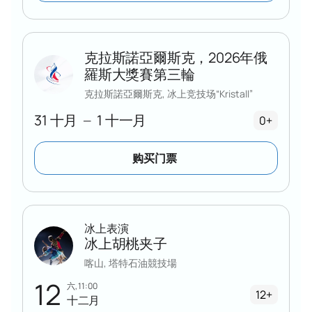
克拉斯諾亞爾斯克，2026年俄
羅斯大獎賽第三輪
克拉斯諾亞爾斯克, 冰上竞技场“Kristall”
31 十月
1 十一月
—
0+
购买门票
冰上表演
冰上胡桃夹子
喀山, 塔特石油競技場
12
六, 11:00
12+
十二月