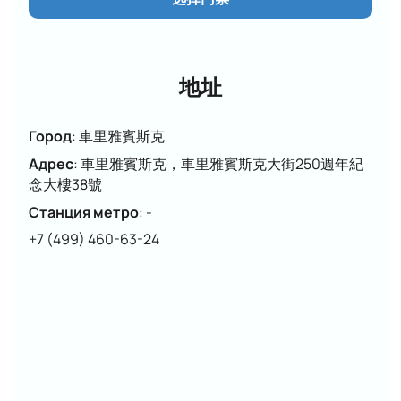
门票
，并使用互动式场馆平面图选择座位。
票价取决于区域和相对于舞台的位置：具体价格请查看
活动页面或致电经理咨询。演出时长已在海报上标明；
地址
请在预订时确认演出开始时间。如需订票，请使用在线
支付按钮或拨打联系电话。客服人员将告知您购票地
点、协助您选择座位（包括前排座位）并解释场馆规
Город
:
車里雅賓斯克
则。选择座位时会显示前排座位的票价和订金。如有任
Адрес
:
車里雅賓斯克，車里雅賓斯克大街250週年紀
何疑问，请联系我们的客服人员，我们将协助您完成订
念大樓38號
票。
Станция метро
:
-
门票可提前购买；预订服务全天候24小时开放。请在场
+7 (499) 460-63-24
馆地图上选择您的座位，并通过在线支付或致电服务台
在售票处支付您的活动费用。