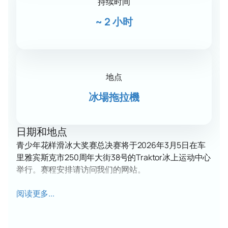
持续时间
~
2 小时
地点
冰場拖拉機
日期和地点
青少年花样滑冰大奖赛总决赛将于2026年3月5日在车
里雅宾斯克市250周年大街38号的Traktor冰上运动中心
举行。赛程安排请访问我们的网站。
阅读更多...
观众将欣赏到来自全国各地年轻运动员带来的全新体育
节目和表演。
关于赛事和场地