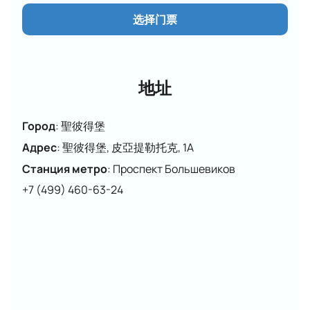
《真正的胡桃夹子》是霍夫曼经典作品的现代版本，融
合了高水平花样滑冰元素。该剧由编舞家尼基塔·米哈伊
选择门票
洛夫与来自世界冰上表演的运动员和艺术家共同创作。
音乐以柴可夫斯基的作品为基础，并进行了全新
改编。
地址
节目包含器乐作品和原创歌曲。
由亚历山大·乌斯秋戈夫、玛丽亚姆·梅拉博娃和特
奥娜·多尔尼科娃配音。
Город
:
聖彼得堡
剧情通过戏剧传统和现代娱乐理念，展现了人们对奇迹
Адрес
:
聖彼得堡, 皮亞提勒托克, 1A
的信仰力量。演出时长请见活动网站。
Станция метро
:
Проспект Большевиков
在线选票时会显示演出开始时间。
+7 (499) 460-63-24
在线购票：价格、座位图、优势
通过网站或电话购买冰上表演“胡桃夹子”的门票
。在互
动地图上选择合适的座位——每个区域都清晰可见，方
便您舒适地观看花样滑冰表演。
价格取决于您选择的座位；在线预订时会显示确
切价格。
贵宾包厢可供特邀嘉宾和企业客户使用。