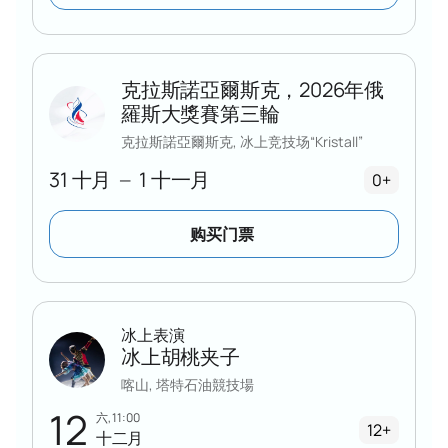
克拉斯諾亞爾斯克，2026年俄
羅斯大獎賽第三輪
克拉斯諾亞爾斯克, 冰上竞技场“Kristall”
31 十月
1 十一月
—
0+
购买门票
冰上表演
冰上胡桃夹子
喀山, 塔特石油競技場
12
六, 11:00
12+
十二月