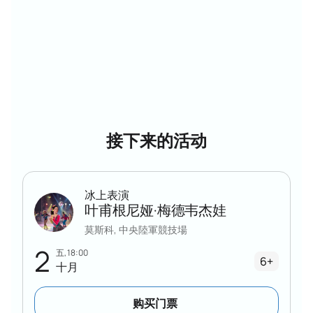
在网站上安全支付您的订单；购票后即可立即获
得门票。
我们的工作人员将通过电话为您选择最佳座位——
您可以查询价格或获取剧院座位建议。
所有购票步骤都公开透明：每张门票的价格都会提前显
示，您可以使用冰宫的互动地图选择座位，电子门票会
在付款后立即发送。
门票面向个人和企业客户发售，可根据要求定制座位选
接下来的活动
择。 Xīnnián bīng shàng biǎoyǎn “zhēnzhèng de hútáo
jiázǐ” ménpiào
冰上表演
叶甫根尼娅·梅德韦杰娃
莫斯科, 中央陸軍競技場
2
五, 18:00
6+
十月
购买门票