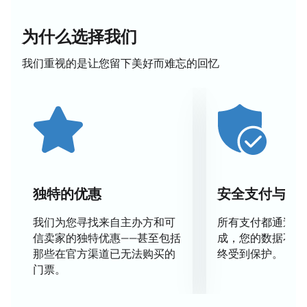
首演将于12月19日在圣彼得堡冰宫举行，地址为皮亚蒂
列托克大街1号A栋。该冰宫可容纳12300名观众，并设
为什么选择我们
有大型舞台，适合举办比赛、音乐会和冰上表演。
我们重视的是让您留下美好而难忘的回忆
参与者
演出将由来自莫斯科顶尖滑冰学校的花样滑冰运动员和
世界比赛的优胜者共同呈现。专业杂技演员、原创艺术
家和来自著名冰上表演的独舞演员也将登台献艺。
场地
冰宫冰场是一个举办大型活动的多功能场地。场馆的转
独特的优惠
安全支付与数
换系统可以快速改变场地形式，以适应体育比赛、冰上
表演或音乐会等各种活动。
我们为您寻找来自主办方和可
所有支付都通过安
信卖家的独特优惠——甚至包括
成，您的数据不会
得益于剧院便捷的布局，每位观众都能选择
那些在官方渠道已无法购买的
终受到保护。
门票。
最佳座位。
节目