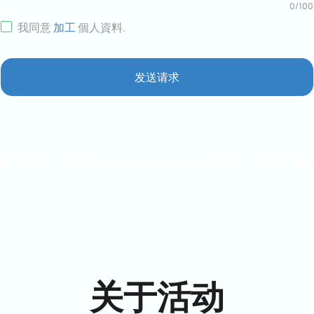
0
/
100
我同意
加工
個人資料
.
发送请求
关于活动