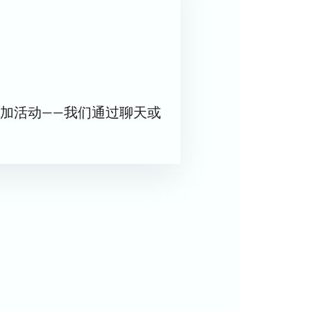
加活动——我们通过聊天或