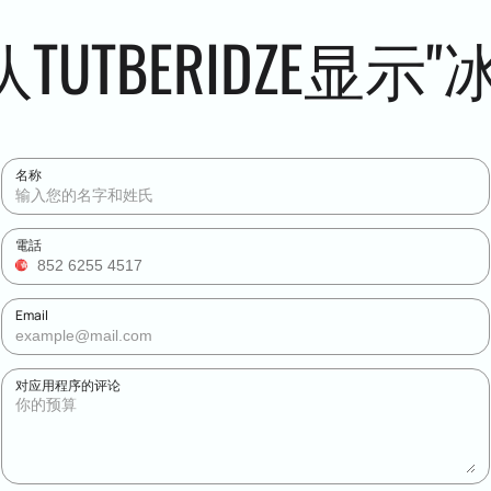
UTBERIDZE显示
名称
電話
Email
对应用程序的评论