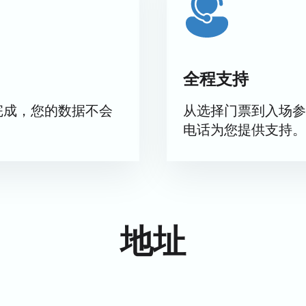
全程支持
完成，您的数据不会
从选择门票到入场参
电话为您提供支持。
地址