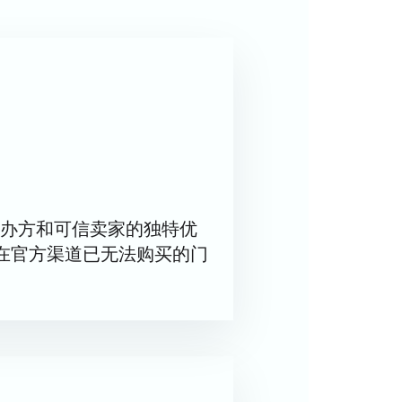
的机会享受最好的国内花样滑冰运动员的壮
日气氛，绝对值得购买门票：演出每年
 您可以购买门票冰展"冰上冠军"在
"冰上冠军"团队Tutberidze在
比赛. 赶快在活动页面上在线购买下
办方和可信卖家的独特优
在官方渠道已无法购买的门