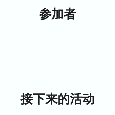
参加者
接下来的活动