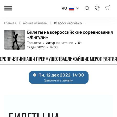
RU
Главная
Афиша и Билеты
Всероссийские со...
Билеты на всероссийские соревнования
«Жигули»
Тольятти
Фигурное катание
0+
12 дек. 2022
14:00
МЕРОПРИЯТИИ
НАШИ ПРЕИМУЩЕСТВА
БЛИЖАЙШИЕ МЕРОПРИЯТИЯ