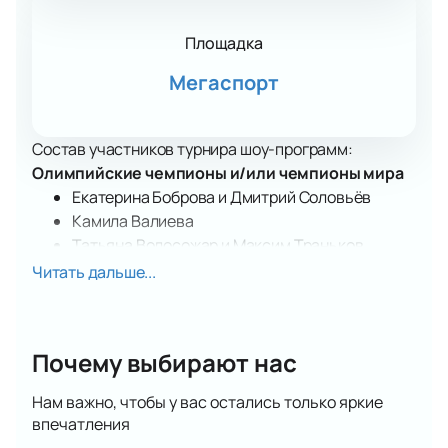
Площадка
Мегаспорт
Состав участников турнира шоу-программ:
Олимпийские чемпионы и/или чемпионы мира
Екатерина Боброва и Дмитрий Соловьёв
Камила Валиева
Татьяна Волосожар и Максим Траньков
Алина Загитова
Читать дальше...
Марк Кондратюк
Евгения Медведева
Анастасия Мишина и Александр Галлямов
Почему выбирают нас
Виктория Синицына и Никита Кацалапов
Татьяна Тотьмянина и Максим Маринин
Нам важно, чтобы у вас остались только яркие
Елизавета Туктамышева
впечатления
Анна Щербакова