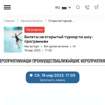
RU
Главная
Афиша и Билеты
Открытый турнир ...
Популярное
Билеты на открытый турнир по шоу-
программам
Мегаспорт
Фигурное катание
0+
18 мар. 2023
17:00
МЕРОПРИЯТИИ
НАШИ ПРЕИМУЩЕСТВА
БЛИЖАЙШИЕ МЕРОПРИЯТИЯ