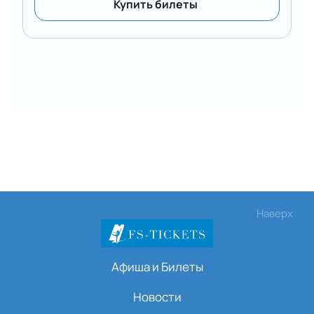
Купить билеты
выбранных мест, дату и место проведения
мероприятия.
Оплатите заказ.
Получите билеты по электронной почте.
Грандиозное шоу состоится в Москве совсем
скоро! У каждого жителя и гостя столицы есть
возможность принять в нем участие. Купить
официальные билеты на открытый турнир по шоу-
программам в Москве 2023 вы можете прямо
сейчас!
Наверх
Афиша и Билеты
Новости