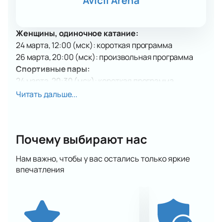
Avicii Arena
Женщины, одиночное катание:
24 марта, 12:00 (мск): короткая программа
26 марта, 20:00 (мск): произвольная программа
Спортивные пары:
24 марта, 20:30 (мск): короткая программа
25 марта, 20:10 (мск): произвольная программа
Читать дальше...
Мужчины, одиночное катание:
25 марта, 13:00 (мск): короткая программа
27 марта, 13:00 (мск): произвольная программа
Почему выбирают нас
Танцы на льду:
26 марта, 12:45 (мск): ритмический танец
Нам важно, чтобы у вас остались только яркие
27 марта, 19:00 (мск): произвольный танец
впечатления