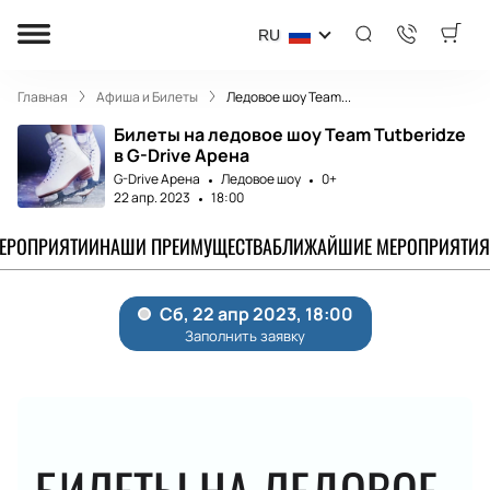
RU
Главная
Афиша и Билеты
Ледовое шоу Team...
Билеты на ледовое шоу Team Tutberidze
в G-Drive Арена
G-Drive Арена
Ледовое шоу
0+
22 апр. 2023
18:00
МЕРОПРИЯТИИ
НАШИ ПРЕИМУЩЕСТВА
БЛИЖАЙШИЕ МЕРОПРИЯТИЯ