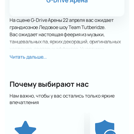
G-Drive Арена
На сцене G-Drive Арены 22 апреля вас ожидает
грандиозное Ледовое шоу Team Tutberidze.
Вас ожидает настоящая феерия из музыки,
танцевальных па, ярких декораций, оригинальных
костюмов, световых эффектов. Участники
программы – лауреаты престижных фестивалей,
Читать дальше...
конкурсов и танцевальных проектов. Каждый танец
– это отдельный художественный образ, который
зрителям предстоит увидеть. Все они
Почему выбирают нас
складываются единый интересный сюжет.
Посещение танцевального шоу – лучший способ
Нам важно, чтобы у вас остались только яркие
развеяться, получить мощный заряд
впечатления
положительных эмоций и ярких впечатлений.
Здесь для этого есть все: грация, прекрасная
музыка, яркий свет и качественный звук. Не
пропустит