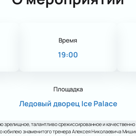
Время
19:00
Площадка
Ледовый дворец Ice Palace
но зрелищное, талантливо срежиссированное и качественно
но юбилею знаменитого тренера Алексея Николаевича Мишин