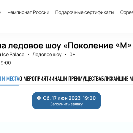
и
Чемпионат России
Подарочные сертификаты
Соре
на ледовое шоу «Поколение «М»
Ice Palace
Ледовое шоу
0+
19:00
 И МЕСТА
О МЕРОПРИЯТИИ
НАШИ ПРЕИМУЩЕСТВА
БЛИЖАЙШИЕ М