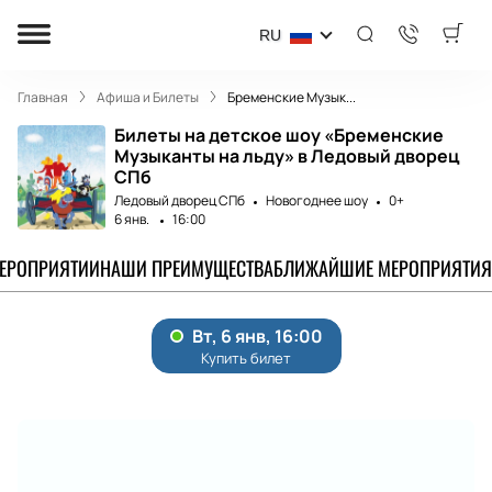
RU
Главная
Афиша и Билеты
Бременские Музык...
Билеты на детское шоу «Бременские
Музыканты на льду» в Ледовый дворец
СПб
Ледовый дворец СПб
Новогоднее шоу
0+
6 янв.
16:00
МЕРОПРИЯТИИ
НАШИ ПРЕИМУЩЕСТВА
БЛИЖАЙШИЕ МЕРОПРИЯТИЯ