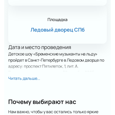
Площадка
Ледовый дворец СПб
Дата и место проведения
Детское шоу «Бременские музыканты на льду»
пройдет в Санкт-Петербурге в Ледовом дворце по
адресу: проспект Пятилеток, 1, лит. А.
Представления состоятся с 30 декабря 2025 года
Читать дальше...
по 6 января 2026 года. В афише указаны точные
даты и время начала каждого выступления.
О событии и площадке
Шоу — это ледовый музыкальный спектакль по
Почему выбирают нас
мотивам советского мультфильма. В нем
участвуют Владислав Дикиджи, Елизавета
Нам важно, чтобы у вас остались только яркие