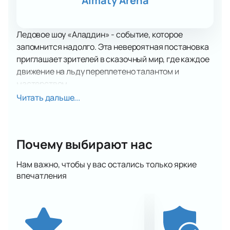
Almaty Arena
Ледовое шоу «Аладдин» - событие, которое
запомнится надолго. Эта невероятная постановка
приглашает зрителей в сказочный мир, где каждое
движение на льду переплетено талантом и
мастерством.
Хотите стать частью этого захватывающего
Читать дальше...
представления? Покупайте билеты на ледовое шоу
«Аладдин» онлайн быстро и легко. На нашем сайте
вы найдете все необходимые сведения о
Почему выбирают нас
мероприятии и сможете сделать заказ всего лишь
в несколько кликов.
Нам важно, чтобы у вас остались только яркие
Команда профессиональных актеров и фигуристов
впечатления
поразит вас своим мастерством и элегантностью.
Отличные хореографические номера,
потрясающие костюмы и красивеишая
сценография создадут неповторимую атмосферу