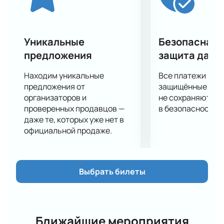
сказки прямо на льду.
Купить билеты на «Аладдин» - это шанс окунуться в
сказочный мир, где волшебство соприкасается с
реальностью. Не упустите возможность стать
Уникальные
Безопасная 
частью этого магического приключения. Не
предложения
защита данн
упустите шанс встретиться с настоящей сказкой на
льду.
Находим уникальные
Все платежи про
предложения от
защищённые шлю
организаторов и
не сохраняются 
проверенных продавцов —
в безопасности.
даже те, которых уже нет в
официальной продаже.
Выбрать билеты
Ближайшие мероприятия