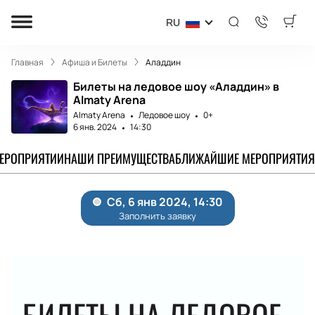
RU
Главная
Афиша и Билеты
Аладдин
Билеты на ледовое шоу «Аладдин» в
Almaty Arena
Almaty Arena
Ледовое шоу
0+
6 янв. 2024
14:30
МЕРОПРИЯТИИ
НАШИ ПРЕИМУЩЕСТВА
БЛИЖАЙШИЕ МЕРОПРИЯТИЯ