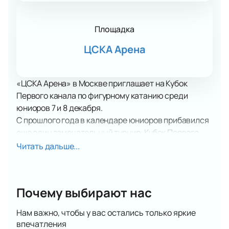
Площадка
ЦСКА Арена
«ЦСКА Арена» в Москве приглашает на Кубок
Первого канала по фигурному катанию среди
юниоров 7 и 8 декабря.
С прошлого года в календаре юниоров прибавился
еще один замечательный турнир: Кубок Первого
канала. Для взрослых спортсменов это
Читать дальше...
соревнование существует с 2021 года, а с 2023—го
возможность показать себя — получили и юниоры.
Такого рода турнир особенно ценен для юных
Почему выбирают нас
спортсменов, у которых пока нет возможности
выступать на международных соревнованиях.
Нам важно, чтобы у вас остались только яркие
Шанс увидеть заполненные трибуны, пообщаться
впечатления