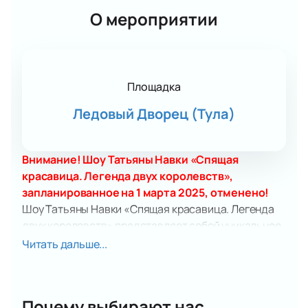
О мероприятии
Площадка
Ледовый Дворец (Тула)
Внимание! Шоу Татьяны Навки «Спящая
красавица. Легенда двух королевств»,
запланированное на 1 марта 2025, отменено!
Шоу Татьяны Навки «Спящая красавица. Легенда
двух королевств» представляет собой уникальное
ледовое представление, которое будет проходить
Читать дальше...
в Ледовом дворце в Туле. Это мероприятие
объединяет лучших фигуристов мира и использует
передовые технологии мэппинга BlackTrax для
Почему выбирают нас