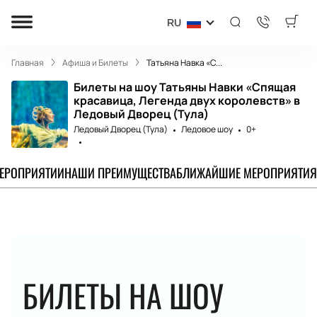
RU
Главная
Афиша и Билеты
Татьяна Навка «С...
Билеты на шоу Татьяны Навки «Спящая
красавица, Легенда двух королевств» в
Ледовый Дворец (Тула)
Ледовый Дворец (Тула)
Ледовое шоу
0+
МЕРОПРИЯТИИ
НАШИ ПРЕИМУЩЕСТВА
БЛИЖАЙШИЕ МЕРОПРИЯТИЯ
БИЛЕТЫ НА ШОУ