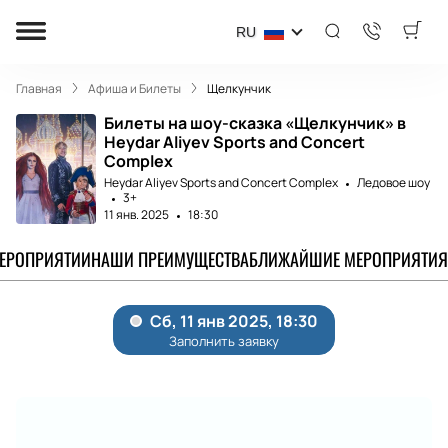
RU
Главная
Афиша и Билеты
Щелкунчик
Билеты на шоу-сказка «Щелкунчик» в
Heydar Aliyev Sports and Concert
Complex
Heydar Aliyev Sports and Concert Complex
Ледовое шоу
3+
11 янв. 2025
18:30
МЕРОПРИЯТИИ
НАШИ ПРЕИМУЩЕСТВА
БЛИЖАЙШИЕ МЕРОПРИЯТИЯ