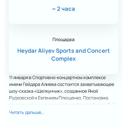
~
2 часа
Площадка
Heydar Aliyev Sports and Concert
Complex
11 января в Спортивно-концертном комплексе
имени Гейдара Алиева состоится захватывающее
шоу-сказка «Щелкунчик», созданное Яной
Рудковской и Евгением Плющенко. Постановка,
основанная на классическом либретто балета П. И.
Чайковского, перенесёт зрителей в волшебное
Читать дальше...
царство под рождественской елью. Главная
героиня Мари, благодаря своему крёстному