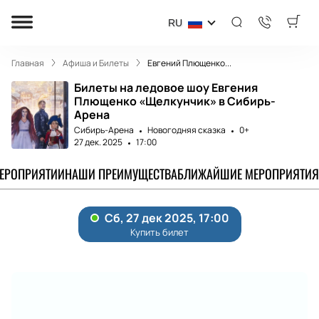
RU
Главная
Афиша и Билеты
Евгений Плющенко...
Билеты на ледовое шоу Евгения
Плющенко «Щелкунчик» в Сибирь-
Арена
Сибирь-Арена
Новогодняя сказка
0+
27 дек. 2025
17:00
МЕРОПРИЯТИИ
НАШИ ПРЕИМУЩЕСТВА
БЛИЖАЙШИЕ МЕРОПРИЯТИЯ