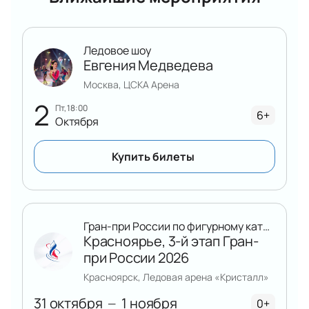
Корпоративным клиентам доступны
специальные условия бронирования билетов
на ледовые шоу
Ледовое шоу
Оформление заказа занимает минимум
Евгения Медведева
времени, билеты поступают после оплаты
Москва, ЦСКА Арена
сразу же
2
На сайте размещена актуальная информация о
пт, 18:00
6+
Октября
наличии билетов, стоимости, времени начала
представления и продолжительности шоу.
Купить билеты
Посетите уникальное ледовое представление в
Новосибирске — купите билеты заранее.
Гран-при России по фигурному катанию
Красноярье, 3-й этап Гран-
при России 2026
Красноярск, Ледовая арена «Кристалл»
31 октября
1 ноября
—
0+