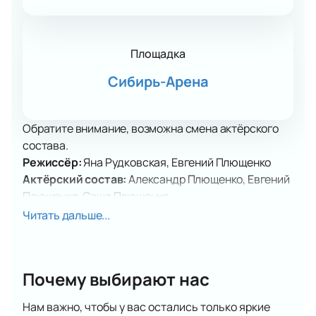
Площадка
Сибирь-Арена
Обратите внимание, возможна смена актёрского
состава.
Режиссёр:
Яна Рудковская, Евгений Плющенко
Актёрский состав:
Александр Плющенко, Евгений
Плющенко, Саша Плющенко
Билеты на ледовое шоу «Евгений
Читать дальше...
Плющенко. Щелкунчик» в
Новосибирске
Билеты на ледовое шоу «Евгений Плющенко.
Почему выбирают нас
Щелкунчик» откроют дорогу в мир новогодних
чудес. На льду оживает известная зимняя история.
Нам важно, чтобы у вас остались только яркие