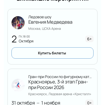
Программа и сюжет
В основе спектакля — история о Снегурочке, внучке
Мороза, которая впервые открывает чувства и
Ледовое шоу
ищет ответ на вопрос о любви. Сюжет вдохновлён
Евгения Медведева
произведением А. Н. Островского. На льду
Москва, ЦСКА Арена
развернётся динамичное представление с
2
хореографическими номерами, балетными
пт, 18:00
6+
Октября
элементами и сложными трюками.
Выступления звёзд фигурного катания
Купить билеты
Номера гимнастов и артистов оригинального
жанра
Музыкальное сопровождение и световые
эффекты
Яркие сцены и эмоциональная атмосфера
Гран-при России по фигурному катанию
Красноярье, 3-й этап Гран-
Продолжительность шоу рассчитана так, чтобы
при России 2026
зрители получили максимум впечатлений без
усталости. Актуальная информация о
Красноярск, Ледовая арена «Кристалл»
длительности представлена на сайте.
31 октября
1 ноября
—
0+
Покупка билетов на ледовое шоу