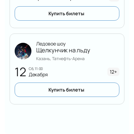
«Снегурочка» онлайн
Купить билеты
Забронируйте билеты
быстро через сайт.
Выберите места на интерактивной схеме зала —
найдите лучшие позиции для просмотра. Оплатите
билеты онлайн безопасно. После оплаты скачайте
Ледовое шоу
билеты или получите их по электронной почте.
Щелкунчик на льду
Закажите билеты по телефону — оператор
расскажет о стоимости, подберёт удобные места,
Казань, Татнефть-Арена
предложит варианты VIP-лож.
12
сб, 11:00
12+
Цена зависит от выбранных мест. Актуальная
Декабря
стоимость указана в разделе с билетами. В
продаже представлены билеты разного ценового
Купить билеты
диапазона, включая VIP-ложи для требовательных
гостей. Корпоративным клиентам доступны
специальные условия бронирования.
Преимущества покупки:
Выбор мест на интерактивной схеме зала
Честная стоимость без скрытых комиссий