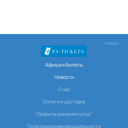
Безопасная оплата онлайн
Профессиональная поддержка по вопросам
покупки
Быстрое бронирование для групп и
корпоративных клиентов
Узнайте стоимость билетов, забронируйте и купите
Наверх
билеты на ледовое шоу или фигурное катание
прямо сейчас — все детали доступны на сайте и по
телефону. Присоединяйтесь к большому ледовому
Афиша и Билеты
событию этой зимы!
Новости
О нас
Оплата и доставка
Правила оказания услуг
Политика конфиденциальности