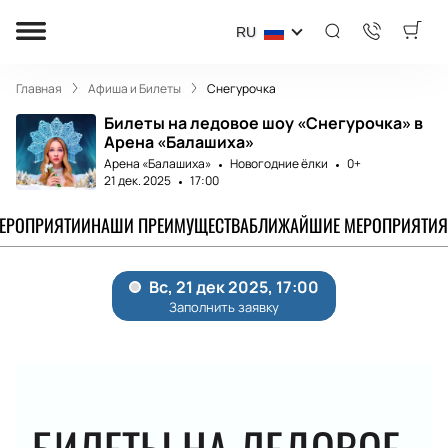
RU
Главная
Афиша и Билеты
Снегурочка
Билеты на ледовое шоу «Снегурочка» в
Арена «Балашиха»
Арена «Балашиха»
Новогодние ёлки
0+
21 дек. 2025
17:00
МЕРОПРИЯТИИ
НАШИ ПРЕИМУЩЕСТВА
БЛИЖАЙШИЕ МЕРОПРИЯТИЯ