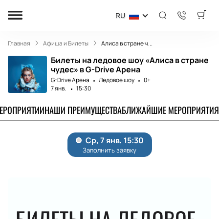
RU
Главная
Афиша и Билеты
Алиса в стране ч...
Билеты на ледовое шоу «Алиса в стране
чудес» в G-Drive Арена
G-Drive Арена
Ледовое шоу
0+
7 янв.
15:30
МЕРОПРИЯТИИ
НАШИ ПРЕИМУЩЕСТВА
БЛИЖАЙШИЕ МЕРОПРИЯТИЯ