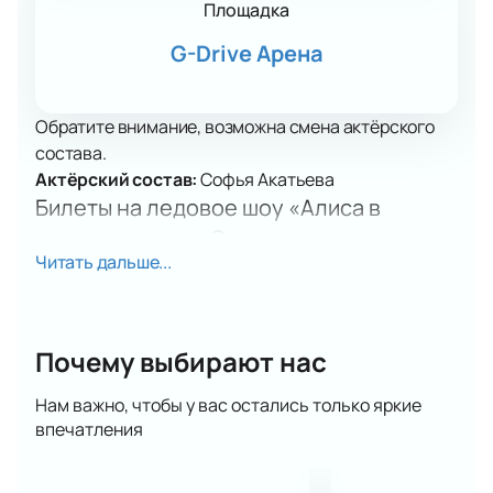
Площадка
G-Drive Арена
Обратите внимание, возможна смена актёрского
состава.
Актёрский состав:
Софья Акатьева
Билеты на ледовое шоу «Алиса в
стране чудес» в Омске
Читать дальше...
Билеты на ледовое шоу «Алиса в стране чудес»
откроют двери в мир волшебства. Яркое
представление вдохновлено книгой Льюиса
Кэррола и переносит гостей в загадочную страну
Почему выбирают нас
фантазии. На льду развернется красочная история
путешествия Алисы с необычными встречами и
Нам важно, чтобы у вас остались только яркие
удивительными событиями. Зрители увидят
впечатления
захватывающие трюки, фигурное катание высокого
уровня, яркие костюмы и спецэффекты. Шоу