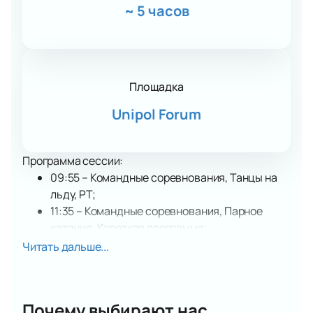
~
5 часов
Площадка
Unipol Forum
Программа сессии:
09:55 – Командные соревнования, Танцы на
льду, РТ;
11:35 – Командные соревнования, Парное
катание, Короткая программа;
13:35 – Одиночное катание, Команды,
Читать дальше...
Короткая программа (женщины).
Зимние Олимпийские игры 2026 в Милане и
Кортине – возможность для лучших спортсменов
Почему выбирают нас
планеты продемонстрировать свое мастерство в