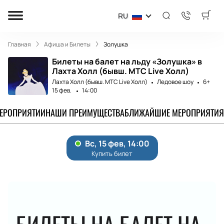
RU
Главная
Афиша и Билеты
Золушка
Билеты на балет на льду «Золушка» в
Лахта Холл (бывш. МТС Live Холл)
Лахта Холл (бывш. МТС Live Холл)
Ледовое шоу
6+
15 фев.
14:00
МЕРОПРИЯТИИ
НАШИ ПРЕИМУЩЕСТВА
БЛИЖАЙШИЕ МЕРОПРИЯТИЯ