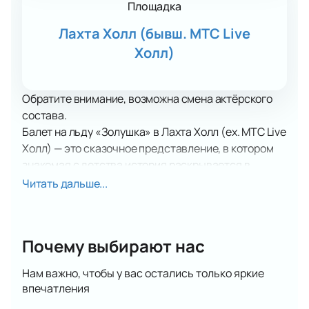
Площадка
Лахта Холл (бывш. МТС Live
Холл)
Обратите внимание, возможна смена актёрского
состава.
Балет на льду «Золушка» в Лахта Холл (ex. МТС Live
Холл) — это сказочное представление, в котором
знакомая с детства история раскрывается в
необычном и зрелищном формате. Хрустальные
Читать дальше...
туфельки уступают место хрустальным конькам, а
прямо на театральной сцене появляется
настоящий лёд, создавая атмосферу волшебства и
Почему выбирают нас
праздника с первых минут спектакля.
Классический сюжет о доброй и трудолюбивой
Нам важно, чтобы у вас остались только яркие
девушке оживает благодаря изящному сочетанию
впечатления
балета и фигурного катания. Через плавные