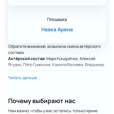
Площадка
Навка Арена
Обратите внимание, возможна смена актёрского
состава.
Актёрский состав:
Марк Кондратюк, Алексей
Ягудин, Пётр Гуменник, Камила Валиева, Владимир
Морозов, Евгения Тарасова, Никита Кацалапов,
Виктория Синицина, Татьяна Тотьмянина, Максим
Читать дальше...
Маринин, Евгений Плющенко, Роман Костомаров,
Татьяна Навка
Почему выбирают нас
Билеты на ледовое шоу Татьяны Навки
«Олимпийские чемпионы. 20 лет» в
Нам важно, чтобы у вас остались только яркие