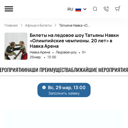
RU
Главная
Афиша и Билеты
Татьяна Навка «О...
Билеты на ледовое шоу Татьяны Навки
«Олимпийские чемпионы. 20 лет» в
Навка Арена
Навка Арена
Ледовое шоу
0+
29 мар.
13:00
МЕРОПРИЯТИИ
НАШИ ПРЕИМУЩЕСТВА
БЛИЖАЙШИЕ МЕРОПРИЯТИЯ