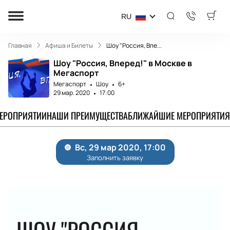
RU
Главная
Афиша и Билеты
Шоу "Россия, Впе...
Шоу "Россия, Вперед!" в Москве в
Мегаспорт
Мегаспорт
Шоу
6+
29 мар. 2020
17:00
МЕРОПРИЯТИИ
НАШИ ПРЕИМУЩЕСТВА
БЛИЖАЙШИЕ МЕРОПРИЯТИЯ