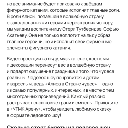
но все внимание будет приковано к звёздам
фигурного катания, которые исполнят главные роли.
В роли Алисы, попавшей в волшебную страну
с заколдованными героями через кроличью нору,
мы увидим воспитанницу Этери Тутберидзе, Софью
Акатьеву. Она не только воплотит на льду образ
главной героини, но и исполнит свои фирменные
элементы фигурного катания.
Видеопроекции на льду, музыка, свет, костюмы
и декорации перенесут вас в волшебную страну
и подарят ощущение праздника и того, что чудеса
реальны. Ледовое шоу понравится и детям,
и взрослым, ведь «Алиса в Стране чудес» — одно
из самых популярных, интересных, и вместе с тем
многогранных произведений. Каждый раз оно
раскрывает свои новые грани и смыслы. Приходите
в «УГМК Арену», чтобы увидеть любимую сказку
в формате ледового шоу!
Сколько стоят билеты на ледовое шоу