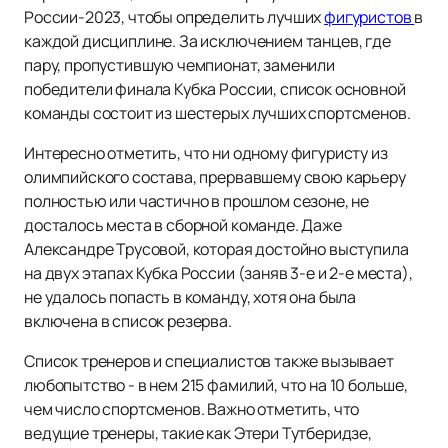
России-2023, чтобы определить лучших
фигуристов
в
каждой дисциплине. За исключением танцев, где
пару, пропустившую чемпионат, заменили
победители финала Кубка России, список основной
команды состоит из шестерых лучших спортсменов.
Интересно отметить, что ни одному фигуристу из
олимпийского состава, прервавшему свою карьеру
полностью или частично в прошлом сезоне, не
досталось места в сборной команде. Даже
Александре Трусовой, которая достойно выступила
на двух этапах Кубка России (заняв 3-е и 2-е места),
не удалось попасть в команду, хотя она была
включена в список резерва.
Список тренеров и специалистов также вызывает
любопытство - в нем 215 фамилий, что на 10 больше,
чем число спортсменов. Важно отметить, что
ведущие тренеры, такие как Этери Тутберидзе,