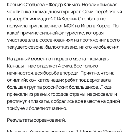
Ксения Столбова – Федор Климов. Но олимпийская
чемпионка в командном турнире в Сочи, серебряный
призер Олимпиады-2014 Ксения Столбова не
получила приглашение от МОК на Игры в Корею. По
какой причине сильной фигуристке, которая
участвовала в соревнованиях на протяжении всего
текущего сезона, было отказано, никто не объяснил.
На данный момент от первого места – команды
Канады – нас отделяет 4 очка. Все только
начинается, вся борьба впереди. Приятно, что на
олимпийском катке наших ребят поддерживала
большая группа российских болельщиков. Люди
приехали из разных городов страны, нарисовали и
растянули плакаты, собрались все вместе на одной
трибуне и болели отчаянно.
Результаты соревнований.
Мужчины. Короткая программа. 1. Шома Уно (Япония)