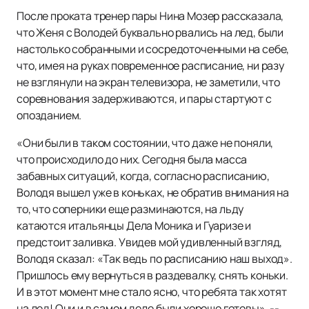
После проката тренер пары Нина Мозер рассказала,
что Женя с Володей буквально рвались на лед, были
настолько собранными и сосредоточенными на себе,
что, имея на руках повременное расписание, ни разу
не взглянули на экран телевизора, не заметили, что
соревнования задерживаются, и пары стартуют с
опозданием.
«Они были в таком состоянии, что даже не поняли,
что происходило до них. Сегодня была масса
забавных ситуаций, когда, согласно расписанию,
Володя вышел уже в коньках, не обратив внимания на
то, что соперники еще разминаются, на льду
катаются итальянцы Дела Моника и Гуаризе и
предстоит заливка. Увидев мой удивленный взгляд,
Володя сказал: «Так ведь по расписанию наш выход».
Пришлось ему вернуться в раздевалку, снять коньки.
И в этот момент мне стало ясно, что ребята так хотят
на лед! Они и в самом деле были хорошо готовы», --