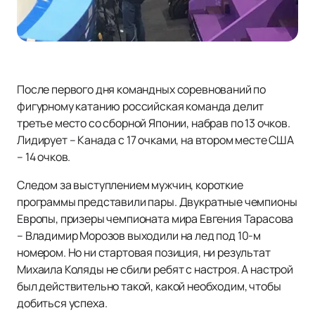
После первого дня командных соревнований по
фигурному катанию российская команда делит
третье место со сборной Японии, набрав по 13 очков.
Лидирует – Канада с 17 очками, на втором месте США
– 14 очков.
Следом за выступлением мужчин, короткие
программы представили пары. Двукратные чемпионы
Европы, призеры чемпионата мира Евгения Тарасова
– Владимир Морозов выходили на лед под 10-м
номером. Но ни стартовая позиция, ни результат
Михаила Коляды не сбили ребят с настроя. А настрой
был действительно такой, какой необходим, чтобы
добиться успеха.