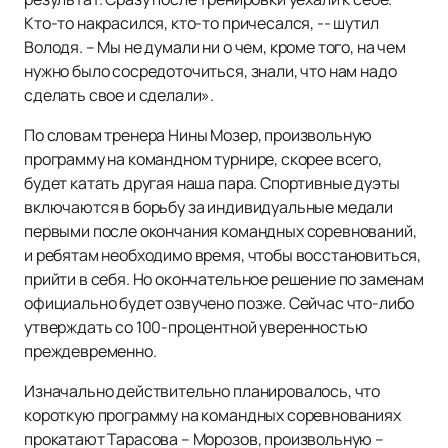
Кто-то накрасился, кто-то причесался, -- шутил
Володя. – Мы не думали ни о чем, кроме того, на чем
нужно было сосредоточиться, знали, что нам надо
сделать свое и сделали».
По словам тренера Нины Мозер, произвольную
программу на командном турнире, скорее всего,
будет катать другая наша пара. Спортивные дуэты
включаются в борьбу за индивидуальные медали
первыми после окончания командных соревнований,
и ребятам необходимо время, чтобы восстановиться,
прийти в себя. Но окончательное решение по заменам
официально будет озвучено позже. Сейчас что-либо
утверждать со 100-процентной уверенностью
преждевременно.
Изначально действительно планировалось, что
короткую программу на командных соревнованиях
прокатают Тарасова – Морозов, произвольную –