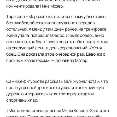
комментировала Нина Мозер.
Тарасова – Морозов откатали программу блестяще,
без ошибок, абсолютно заслуженно опередив
остальных. А между тем, днем ранее, на тренировке
Женя упала, повредила бедро. И было совершенно
непонятно, как будет чувствовать себя спортсменка
на следующий день, в день соревнований. «Женя –
боец. Она доказала это в очередной раз. Девочка с
сильным характером», -- добавила Мозер.
Сами же фигуристы рассказывали журналистам, что
после утренней тренировки уехали в олимпийскую
деревню и вернулись на каток перед стартом
спортивных пар.
«Мы не видели выступления Миши Коляды. Знали его
результат. Сразу после тренировки уехали к себе.