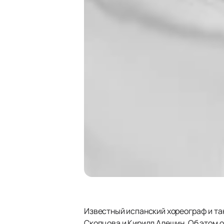
Известный испанский хореограф и та
Скопцова и Кирилл Алешин. Об этом о