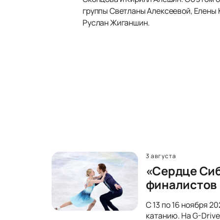
группы Светланы Алексеевой, Елены 
Руслан Жиганшин.
3 августа
«Сердце Сиб
финалистов
С 13 по 16 ноября 
катанию. На G-Driv