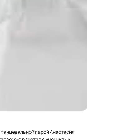
с танцевальной парой Анастасия
харро уже работал с учениками