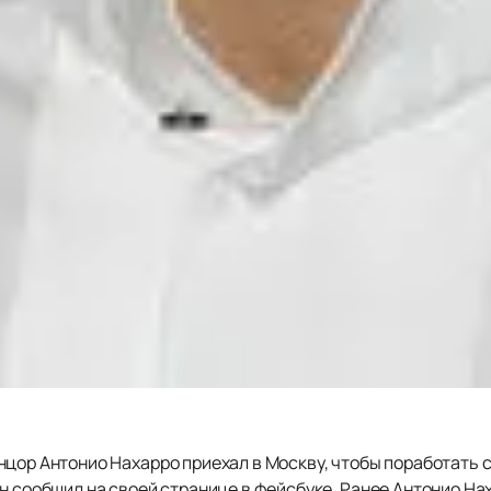
нцор Антонио Нахарро приехал в Москву, чтобы поработать 
н сообщил на своей странице в фейсбуке. Ранее Антонио На