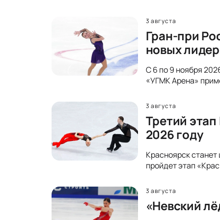
3 августа
Гран-при Ро
новых лидер
С 6 по 9 ноября 20
«УГМК Арена» прим
3 августа
Третий этап
2026 году
Красноярск станет 
пройдет этап «Крас
3 августа
«Невский лё