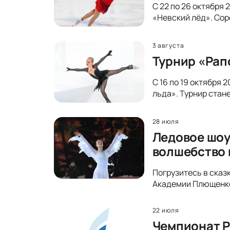
С 22 по 26 октября
«Невский лёд». Сор
3 августа
Турнир «Рап
С 16 по 19 октября
льда». Турнир стан
28 июля
Ледовое шоу
волшебство 
Погрузитесь в сказ
Академии Плющенко 
22 июля
Чемпионат Р