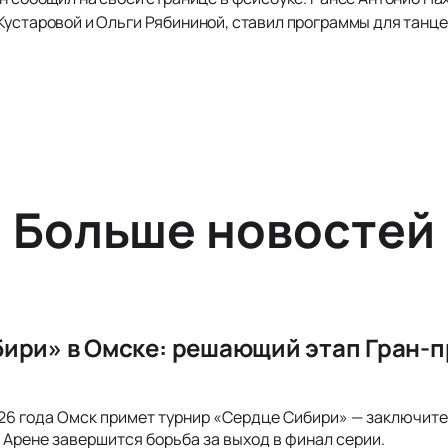
Кустаровой и Ольги Рябининой, ставил программы для танце
Больше новостей
ири» в Омске: решающий этап Гран-п
2026 года Омск примет турнир «Сердце Сибири» — заключит
e Арене завершится борьба за выход в финал серии.