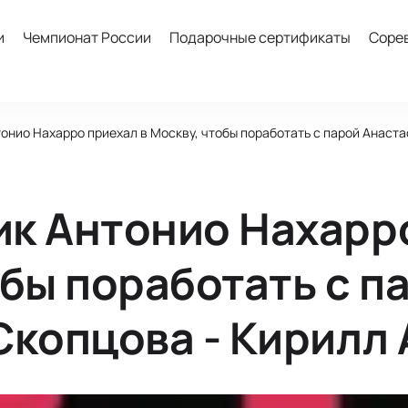
и
Чемпионат России
Подарочные сертификаты
Соре
онио Нахарро приехал в Москву, чтобы поработать с парой Анаст
к Антонио Нахарро
обы поработать с п
Скопцова - Кирилл