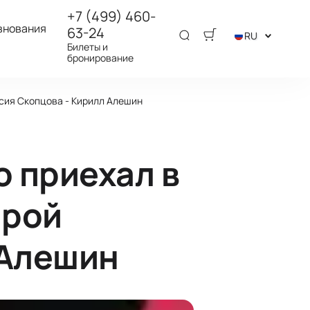
+7 (499) 460-
внования
63-24
RU
Билеты и
бронирование
асия Скопцова - Кирилл Алешин
 приехал в
арой
 Алешин