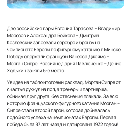
Две российские пары Евгения Тарасова – Владимир
Морозов и Александра Бойкова – Дмитрий
Козловский завоевали серебро и бронзу на
чемпионате Европы по фигурному катанию в Минске.
Победу одержали французы Ванесса Джеймс –
Морган Сипре. Россияне Дарья Павлюченко – Денис
Ходыкин заняли 5-е место.
Увидев на табло итоговый расклад, Морган Сипре от
счастья рухнул на пол, а тренеры и партнерша,
обнимая друг друга, без стеснения плакали. За всю
историю французского фигурного катания Морган –
Сипре стали второй парой, которая добивалась
подобного успеха на чемпионатах Европы. Первая
победа была 87 лет назад и датирована 1932 годом!