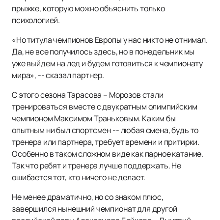
прыжке, которую можно объяснить только
психологией.
«Но титула чемпионов Европы у нас никто не отнимал.
Да, не все получилось здесь, но в понедельник мы
уже выйдем на лед и будем готовиться к чемпионату
мира», -- сказал партнер.
С этого сезона Тарасова – Морозов стали
тренироваться вместе с двукратным олимпийским
чемпионом Максимом Траньковым. Каким бы
опытным ни был спортсмен -- любая смена, будь то
тренера или партнера, требует времени и притирки.
Особенно в таком сложном виде как парное катание.
Так что ребят и тренера лучше поддержать. Не
ошибается тот, кто ничего не делает.
Не менее драматично, но со знаком плюс,
завершился нынешний чемпионат для другой