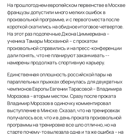
На прошлогоднем европейском первенстве в Москве
французы допустили много мелких ошибок в
произвольной программе, и с первого места после
короткой скатились на обидное итоговое четвертое.
На этот раз подопечные Джона Циммермана –
ученика Тамары Москвиной – с прокатом
произвольной справились и на пресс-конференции
дали понять, что не планируют заканчивать --
намерены продолжать спортивную карьеру.
Единственная оплошность российской пары на
параллельных прыжках обернулась для двукратных
чемпионов Европы Евгении Тарасовой – Владимира
Морозова – вторым местом. Сразу после проката
Владимир Морозов в одиночку комментировал
выступление в Минске. Сказал, что на тренировках
получалось все, что и в день проката произвольной
программы на тренировке все шло отлично, но на
старте почему-то вылезала одна и та же ошибка – на