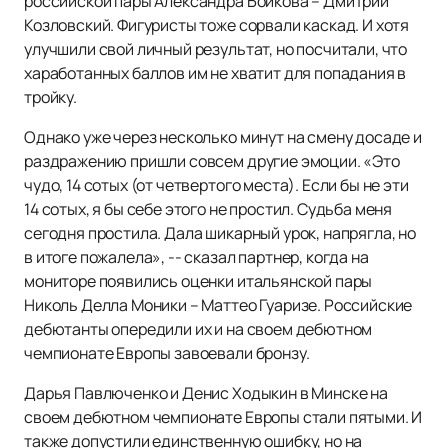
российской пары Александра Бойкова – Дмитрий
Козловский. Фигуристы тоже сорвали каскад. И хотя
улучшили свой личный результат, но посчитали, что
хаработанных баллов им не хватит для попадания в
тройку.
Однако уже через несколько минут на смену досаде и
раздражению пришли совсем другие эмоции. «Это
чудо, 14 сотых (от четвертого места). Если бы не эти
14 сотых, я бы себе этого не простил. Судьба меня
сегодня простила. Дала шикарный урок, напрягла, но
в итоге пожалела», -- сказал партнер, когда на
мониторе появились оценки итальянской пары
Николь Делла Моники – Маттео Гуаризе. Российские
дебютанты опередили их и на своем дебютном
чемпионате Европы завоевали бронзу.
Дарья Павлюченко и Денис Ходыкин в Минске на
своем дебютном чемпионате Европы стали пятыми. И
также допустили единственную ошибку, но на