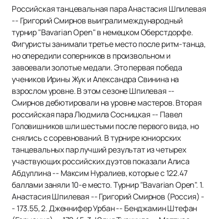
Российская танцевальная пара Анастасия Шпилевая
-- Григорий Смирнов выиграли международный
турнир "Bavarian Open" в немецком Оберстдорфе.
Фигуристы занимали третье место после ритм-танца,
но опередили соперников в произвольном и
завоевали золотые медали. Это первая победа
учеников Ирины Жук и Александра Свинина на
взрослом уровне. В этом сезоне Шпилевая --
Смирнов дебютировали на уровне мастеров. Вторая
российская пара Людмила Сосницкая -- Павел
Головишников шли шестыми после первого вида, но
снялись с соревнований. В турнире юниорских
танцевальных пар лучший результат из четырех
участвующих российских дуэтов показали Алиса
Абдуллина -- Максим Нуралиев, которые с 122.47
баллами заняли 10-е место. Турнир "Bavarian Open". 1.
Анастасия Шпилевая -- Григорий Смирнов (Россия) -
- 173.55, 2. Дженнифер Урбан -- Бенджамин Штефан