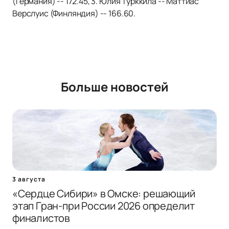
(Германия) -- 172.45, 3. Юлия Турккила -- Маттиас
Верслуис (Финляндия) -- 166.60.
Больше новостей
3 августа
«Сердце Сибири» в Омске: решающий
этап Гран-при России 2026 определит
финалистов