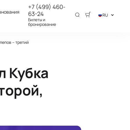
+7 (499) 460-
внования
63-24
RU
Билеты и
бронирование
лепов -- третий
л Кубка
торой,