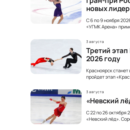
Гран-при Ро
новых лидер
С 6 по 9 ноября 20
«УГМК Арена» прим
3 августа
Третий этап
2026 году
Красноярск станет 
пройдет этап «Крас
3 августа
«Невский лё
С 22 по 26 октября
«Невский лёд». Сор