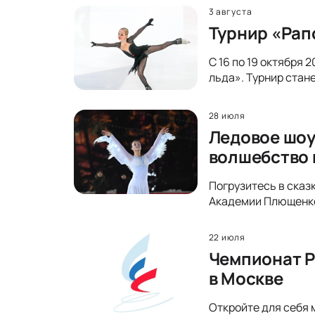
3 августа
Турнир «Рап
С 16 по 19 октября
льда». Турнир стан
28 июля
Ледовое шоу
волшебство 
Погрузитесь в сказ
Академии Плющенко 
22 июля
Чемпионат Р
в Москве
Откройте для себя 