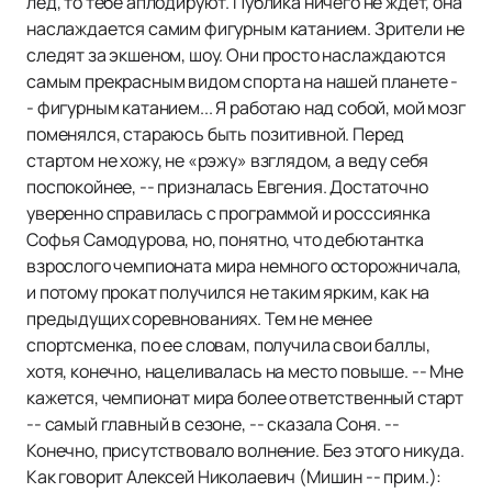
лед, то тебе аплодируют. Публика ничего не ждет, она
наслаждается самим фигурным катанием. Зрители не
следят за экшеном, шоу. Они просто наслаждаются
самым прекрасным видом спорта на нашей планете -
- фигурным катанием... Я работаю над собой, мой мозг
поменялся, стараюсь быть позитивной. Перед
стартом не хожу, не «рэжу» взглядом, а веду себя
поспокойнее, -- призналась Евгения. Достаточно
уверенно справилась с программой и росссиянка
Софья Самодурова, но, понятно, что дебютантка
взрослого чемпионата мира немного осторожничала,
и потому прокат получился не таким ярким, как на
предыдущих соревнованиях. Тем не менее
спортсменка, по ее словам, получила свои баллы,
хотя, конечно, нацеливалась на место повыше. -- Мне
кажется, чемпионат мира более ответственный старт
-- самый главный в сезоне, -- сказала Соня. --
Конечно, присутствовало волнение. Без этого никуда.
Как говорит Алексей Николаевич (Мишин -- прим.):