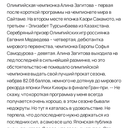
Олимпийская чемпионка Алина Загитова – первая
после короткой программы на чемпионате мира в
Сайтаме. На втором месте японка Каори Сакамото, на
третьем – Элизабет Турсынбаева из Казахстана.
Серебряный призер Олимпийских игр россиянка
Евгения Медведева – четвертая, дебютантка
мирового первенства, чемпионка Европы Софья
Самодурова – девятая. Алина Загитова выходила на
лед последней в сильнейшей разминке, но это
обстоятельство не помешало олимпийской
чемпионке выдать свой лучший прокат сезона,
набрав 82.08 баллов, немного не дотянув до мирового
рекорда японки Рики Кихиры в финале Гран-при. -- Не
скажу, что короткая программа у меня всегда
получается очень хорошо, в этом сезоне бывали
недокруты. Но тут я каталась в удовольствие. Не
терпела, что до последнего нужно держаться из
последних сил, а само все шло. Японская публика