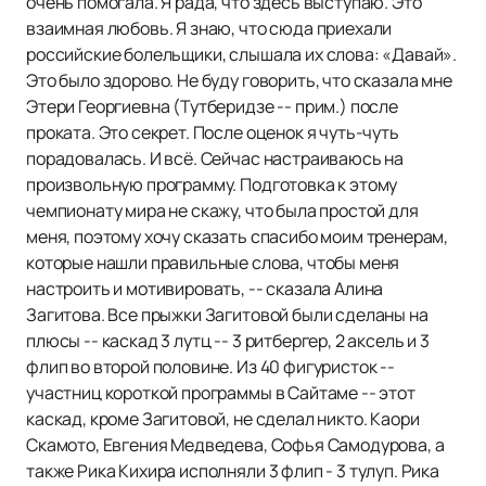
очень помогала. Я рада, что здесь выступаю. Это
взаимная любовь. Я знаю, что сюда приехали
российские болельщики, слышала их слова: «Давай».
Это было здорово. Не буду говорить, что сказала мне
Этери Георгиевна (Тутберидзе -- прим.) после
проката. Это секрет. После оценок я чуть-чуть
порадовалась. И всё. Сейчас настраиваюсь на
произвольную программу. Подготовка к этому
чемпионату мира не скажу, что была простой для
меня, поэтому хочу сказать спасибо моим тренерам,
которые нашли правильные слова, чтобы меня
настроить и мотивировать, -- сказала Алина
Загитова. Все прыжки Загитовой были сделаны на
плюсы -- каскад 3 лутц -- 3 ритбергер, 2 аксель и 3
флип во второй половине. Из 40 фигуристок --
участниц короткой программы в Сайтаме -- этот
каскад, кроме Загитовой, не сделал никто. Каори
Скамото, Евгения Медведева, Софья Самодурова, а
также Рика Кихира исполняли 3 флип - 3 тулуп. Рика