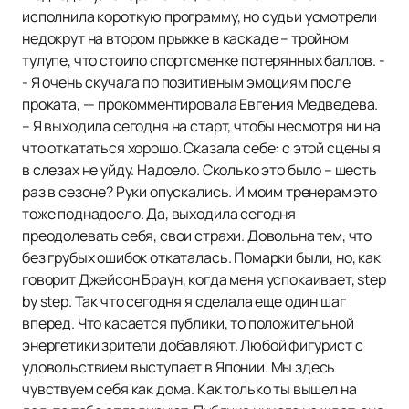
исполнила короткую программу, но судьи усмотрели
недокрут на втором прыжке в каскаде – тройном
тулупе, что стоило спортсменке потерянных баллов. -
- Я очень скучала по позитивным эмоциям после
проката, -- прокомментировала Евгения Медведева.
– Я выходила сегодня на старт, чтобы несмотря ни на
что откататься хорошо. Сказала себе: с этой сцены я
в слезах не уйду. Надоело. Сколько это было – шесть
раз в сезоне? Руки опускались. И моим тренерам это
тоже поднадоело. Да, выходила сегодня
преодолевать себя, свои страхи. Довольна тем, что
без грубых ошибок откаталась. Помарки были, но, как
говорит Джейсон Браун, когда меня успокаивает, step
by step. Так что сегодня я сделала еще один шаг
вперед. Что касается публики, то положительной
энергетики зрители добавляют. Любой фигурист с
удовольствием выступает в Японии. Мы здесь
чувствуем себя как дома. Как только ты вышел на