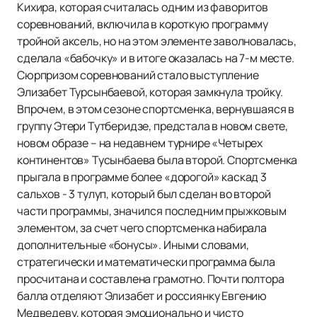
Кихира, которая считалась одним из фаворитов
соревнований, включила в короткую программу
тройной аксель, но на этом элементе заволновалась,
сделала «бабочку» и в итоге оказалась на 7-м месте.
Сюрпризом соревнований стало выступление
Элизабет Турсынбаевой, которая замкнула тройку.
Впрочем, в этом сезоне спортсменка, вернувшаяся в
группу Этери Тутберидзе, предстала в новом свете,
новом образе – на недавнем турнире «Четырех
континентов» Тусынбаева была второй. Спортсменка
прыгала в программе более «дорогой» каскад 3
сальхов - 3 тулуп, который был сделан во второй
части программы, значился последним прыжковым
элементом, за счет чего спортсменка набирала
дополнительные «бонусы». Иными словами,
стратегически и математически программа была
просчитана и составлена грамотно. Почти полтора
балла отделяют Элизабет и россиянку Евгению
Медведеву, которая эмоционально и чисто