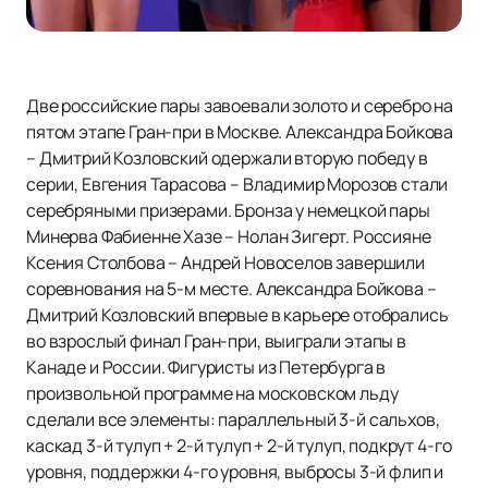
Две российские пары завоевали золото и серебро на
пятом этапе Гран-при в Москве. Александра Бойкова
– Дмитрий Козловский одержали вторую победу в
серии, Евгения Тарасова – Владимир Морозов стали
серебряными призерами. Бронза у немецкой пары
Минерва Фабиенне Хазе – Нолан Зигерт. Россияне
Ксения Столбова – Андрей Новоселов завершили
соревнования на 5-м месте. Александра Бойкова –
Дмитрий Козловский впервые в карьере отобрались
во взрослый финал Гран-при, выиграли этапы в
Канаде и России. Фигуристы из Петербурга в
произвольной программе на московском льду
сделали все элементы: параллельный 3-й сальхов,
каскад 3-й тулуп + 2-й тулуп + 2-й тулуп, подкрут 4-го
уровня, поддержки 4-го уровня, выбросы 3-й флип и