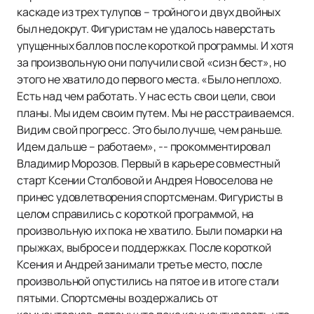
каскаде из трех тулупов – тройного и двух двойных
был недокрут. Фигуристам не удалось наверстать
упущенных баллов после короткой программы. И хотя
за произвольную они получили свой «сизн бест», но
этого не хватило до первого места. «Было неплохо.
Есть над чем работать. У нас есть свои цели, свои
планы. Мы идем своим путем. Мы не расстраиваемся.
Видим свой прогресс. Это было лучше, чем раньше.
Идем дальше – работаем», -- прокомментировал
Владимир Морозов. Первый в карьере совместный
старт Ксении Столбовой и Андрея Новоселова не
принес удовлетворения спортсменам. Фигуристы в
целом справились с короткой программой, на
произвольную их пока не хватило. Были помарки на
прыжках, выбросе и поддержках. После короткой
Ксения и Андрей занимали третье место, после
произвольной опустились на пятое и в итоге стали
пятыми. Спортсмены воздержались от