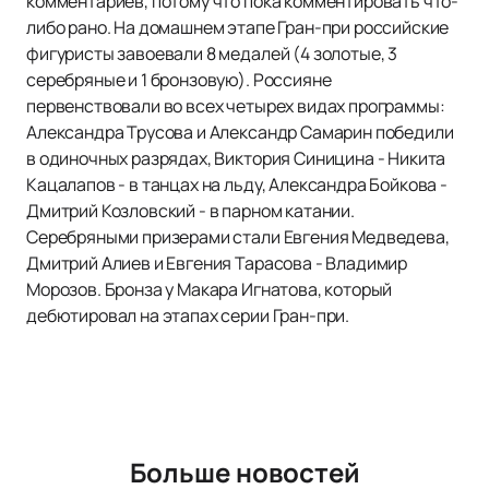
комментариев, потому что пока комментировать что-
либо рано. На домашнем этапе Гран-при российские
фигуристы завоевали 8 медалей (4 золотые, 3
серебряные и 1 бронзовую). Россияне
первенствовали во всех четырех видах программы:
Александра Трусова и Александр Самарин победили
в одиночных разрядах, Виктория Синицина - Никита
Кацалапов - в танцах на льду, Александра Бойкова -
Дмитрий Козловский - в парном катании.
Серебряными призерами стали Евгения Медведева,
Дмитрий Алиев и Евгения Тарасова - Владимир
Морозов. Бронза у Макара Игнатова, который
дебютировал на этапах серии Гран-при.
Больше новостей