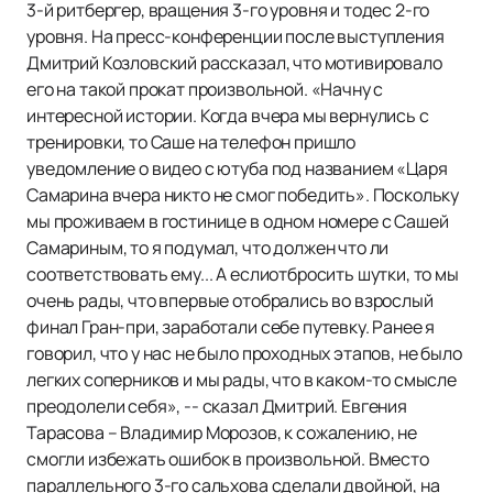
3-й ритбергер, вращения 3-го уровня и тодес 2-го
уровня. На пресс-конференции после выступления
Дмитрий Козловский рассказал, что мотивировало
его на такой прокат произвольной. «Начну с
интересной истории. Когда вчера мы вернулись с
тренировки, то Саше на телефон пришло
уведомление о видео с ютуба под названием «Царя
Самарина вчера никто не смог победить». Поскольку
мы проживаем в гостинице в одном номере с Сашей
Самариным, то я подумал, что должен что ли
соответствовать ему... А еслиотбросить шутки, то мы
очень рады, что впервые отобрались во взрослый
финал Гран-при, заработали себе путевку. Ранее я
говорил, что у нас не было проходных этапов, не было
легких соперников и мы рады, что в каком-то смысле
преодолели себя», -- сказал Дмитрий. Евгения
Тарасова – Владимир Морозов, к сожалению, не
смогли избежать ошибок в произвольной. Вместо
параллельного 3-го сальхова сделали двойной, на