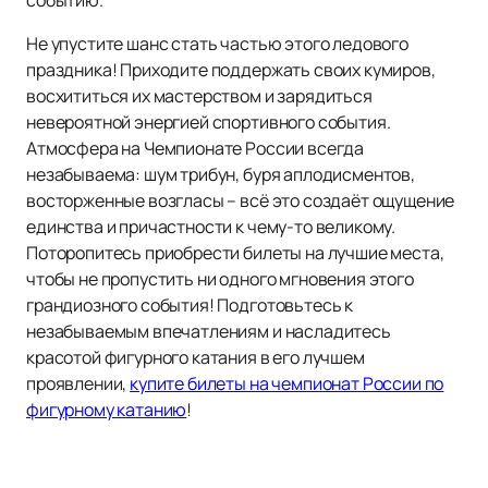
событию.
Не упустите шанс стать частью этого ледового
праздника! Приходите поддержать своих кумиров,
восхититься их мастерством и зарядиться
невероятной энергией спортивного события.
Атмосфера на Чемпионате России всегда
незабываема: шум трибун, буря аплодисментов,
восторженные возгласы – всё это создаёт ощущение
единства и причастности к чему-то великому.
Поторопитесь приобрести билеты на лучшие места,
чтобы не пропустить ни одного мгновения этого
грандиозного события! Подготовьтесь к
незабываемым впечатлениям и насладитесь
красотой фигурного катания в его лучшем
проявлении,
купите билеты на чемпионат России по
фигурному катанию
!