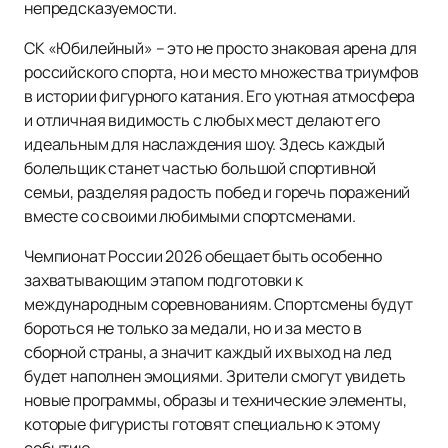
непредсказуемости.
СК «Юбилейный» – это не просто знаковая арена для
российского спорта, но и место множества триумфов
в истории фигурного катания. Его уютная атмосфера
и отличная видимость с любых мест делают его
идеальным для наслаждения шоу. Здесь каждый
болельщик станет частью большой спортивной
семьи, разделяя радость побед и горечь поражений
вместе со своими любимыми спортсменами.
Чемпионат России 2026 обещает быть особенно
захватывающим этапом подготовки к
международным соревнованиям. Спортсмены будут
бороться не только за медали, но и за место в
сборной страны, а значит каждый их выход на лед
будет наполнен эмоциями. Зрители смогут увидеть
новые программы, образы и технические элементы,
которые фигуристы готовят специально к этому