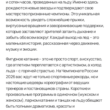
и сотен часов, проведенных на льду. Именно здесь
рождаются новые звезды и подтверждают свое
мастерство признанные чемпионы. Это уникальная
возможность увидеть сложнейшие прыжки,
виртуозные вращения и завораживающие поддержки,
которые заставляют зрителей затаить дыхание и
забыть обо всем вокруг. Каждый выход на лед – это
маленькая история, рассказанная через движение,
музыку и эмоции.
Фигурное катание – это не просто спорт, а искусство,
где атлетизм переплетается с артистизмом, а холод
льда – с горячей страстью. На Чемпионате России
2026 вас ждут не только спортивные рекорды, но и
настоящие шедевры хореографии от ведущих
тренеров и постановщиков страны. Короткие и
произвольные программы в одиночном (мужском и
женском), парном катании и танцах на льду обещают
быть полными драматизма, красоты и